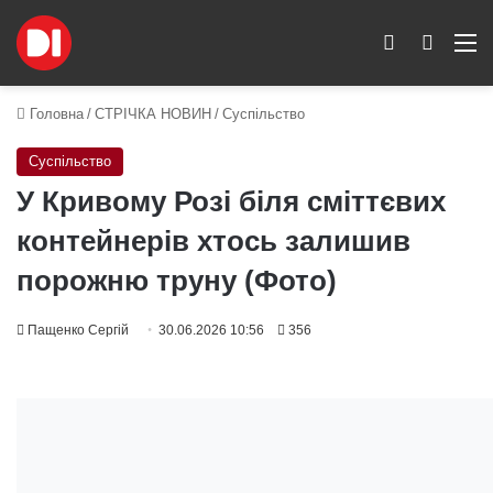
Switch skin
Пошук
M
Головна
/
СТРІЧКА НОВИН
/
Суспільство
Суспільство
У Кривому Розі біля сміттєвих
контейнерів хтось залишив
порожню труну (Фото)
Пащенко Сергій
30.06.2026 10:56
356