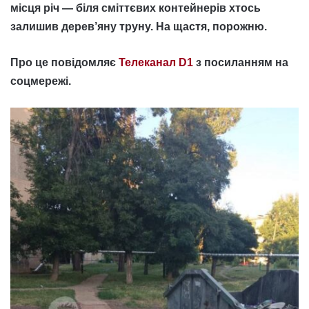
місця річ — біля сміттєвих контейнерів хтось
залишив дерев’яну труну. На щастя, порожню.
Про це повідомляє
Телеканал D1
з посиланням на
соцмережі.