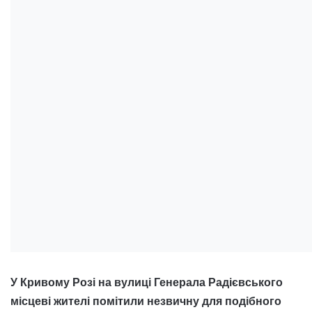
У Кривому Розі на вулиці Генерала Радієвського
місцеві жителі помітили незвичну для подібного