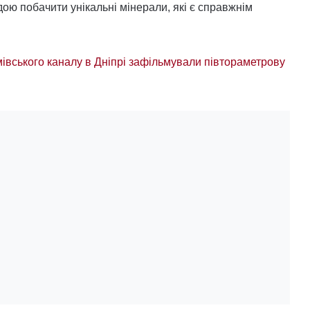
ою побачити унікальні мінерали, які є справжнім
мівського каналу в Дніпрі зафільмували півтораметрову