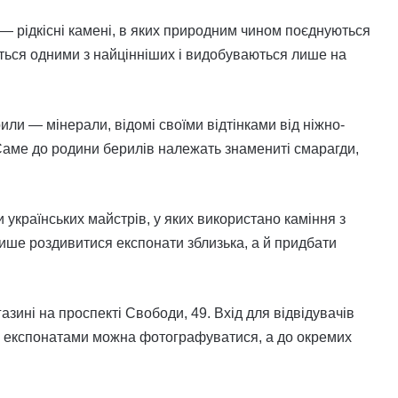
— рідкісні камені, в яких природним чином поєднуються
аються одними з найцінніших і видобуваються лише на
и — мінерали, відомі своїми відтінками від ніжно-
Саме до родини берилів належать знамениті смарагди,
 українських майстрів, у яких використано каміння з
ише роздивитися експонати зблизька, а й придбати
ині на проспекті Свободи, 49. Вхід для відвідувачів
ми експонатами можна фотографуватися, а до окремих