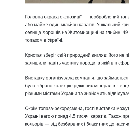
Головна окраса експозиції — необроблений топа
або майже один мільйон каратів. Унікальний кр
селища Хорошів на Житомирщині на глибині 49 м
топазом в Україні.
Кристал зберіг свій природний вигляд: його не
залишили навіть частину породи, в якій він сфо
Виставку організувала компанія, що займаєтьс
було зібрано колекцію рідкісних мінералів, сер
різними містами України та знайомить відвідува
Окрім топаза-рекордсмена, гості виставки мож
Україні вагою понад 4,5 тисячі каратів. Також п
кольорів — від безбарвних і блакитних до наси