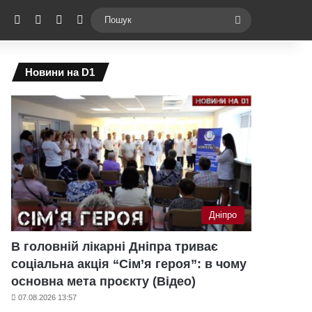
ebook
X
YouTube
Instagram
Telegram
Switch skin
Пошук
Новини на D1
Дніпро
В головній лікарні Дніпра триває
соціальна акція “Сім’я героя”: в чому
основна мета проєкту (Відео)
07.08.2026 13:57