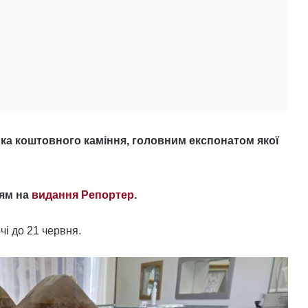
вка коштовного каміння, головним експонатом якої
ям на
видання Репортер
.
і до 21 червня.