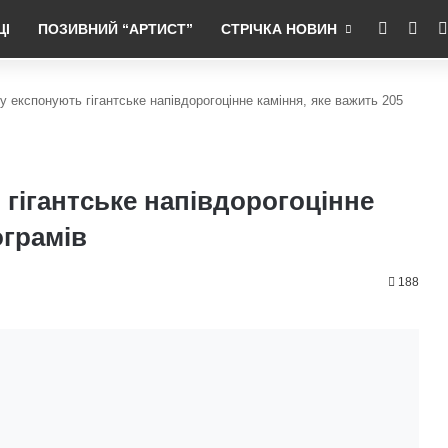
RSS
Fac
ЦІ
ПОЗИВНИЙ “АРТИСТ”
СТРІЧКА НОВИН
у експонують гігантське напівдорогоцінне каміння, яке важить 205
гігантське напівдорогоцінне
ограмів
188