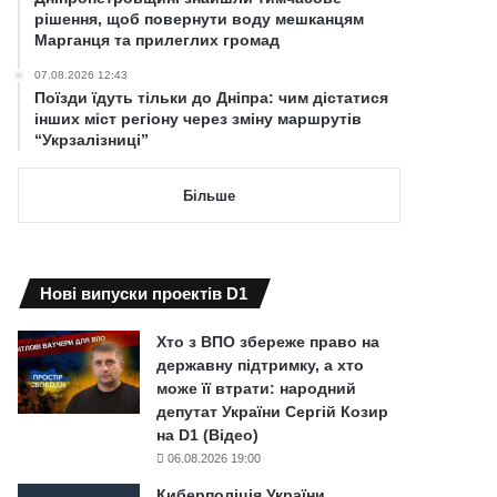
рішення, щоб повернути воду мешканцям
Марганця та прилеглих громад
07.08.2026 12:43
Поїзди їдуть тільки до Дніпра: чим дістатися
інших міст регіону через зміну маршрутів
“Укрзалізниці”
Більше
Нові випуски проектів D1
Хто з ВПО збереже право на
державну підтримку, а хто
може її втрати: народний
депутат України Сергій Козир
на D1 (Відео)
06.08.2026 19:00
Киберполіція України