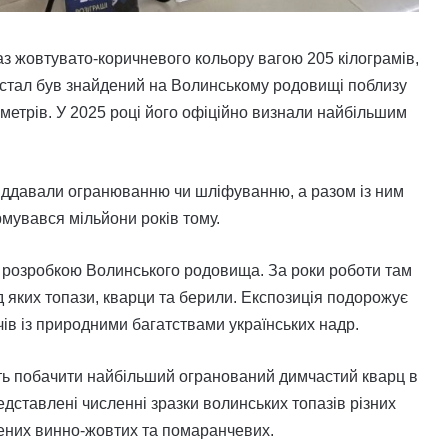
з жовтувато-коричневого кольору вагою 205 кілограмів,
истал був знайдений на Волинському родовищі поблизу
етрів. У 2025 році його офіційно визнали найбільшим
 піддавали огранюванню чи шліфуванню, а разом із ним
рмувався мільйони років тому.
я розробкою Волинського родовища. За роки роботи там
ед яких топази, кварци та берили. Експозиція подорожує
чів із природними багатствами українських надр.
уть побачити найбільший огранований димчастий кварц в
редставлені численні зразки волинських топазів різних
чених винно-жовтих та помаранчевих.