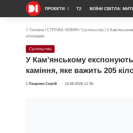
ПРОЕКТИ
Т2
ВОЇНИ СВІТЛА: МИТ
Головна
/
СТРІЧКА НОВИН
/
Суспільство
/
У Кам’янськом
кілограмів
Суспільство
У Кам’янському експонують 
каміння, яке важить 205 кіл
Пащенко Сергій
10.06.2026 11:30