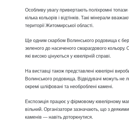
Особливу увагу привертають поліхромні топази 
кілька кольорів і відтінків. Такі мінерали вваж
території Житомирської області.
Ще одним скарбом Волинського родовища є берил
зеленого до насиченого смарагдового кольору. 
які високо цінуються у ювелірній справі.
На виставці також представлені ювелірні вироби
Волинського родовища. Відвідувачі можуть не л
окремі шліфовані та необроблені камені.
Експозиція працює у фірмовому ювелірному магаз
вільний. Організатори зазначають, що з деяки
каменів — навіть доторкнутися.