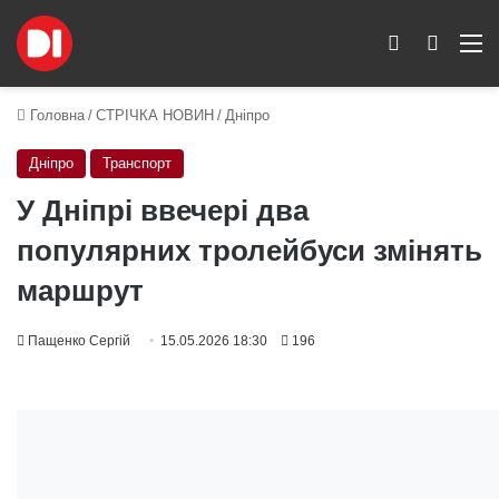
Switch skin
Пошук
M
Головна
/
СТРІЧКА НОВИН
/
Дніпро
Дніпро
Транспорт
У Дніпрі ввечері два
популярних тролейбуси змінять
маршрут
Пащенко Сергій
15.05.2026 18:30
196