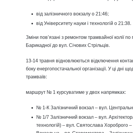
від залізничного вокзалу о 21:46;
від Університету науки і технологій о 21:38.
Зміни пов’язані з ремонтом трамвайної колії по 
Барикадної до вул. Січових Стрільців.
13-14 травня відновлюються відключення контакт
боку енергопостачальної організації. У ці дні що
трамваїв:
маршрут № 1 курсуватиме у двох напрямках:
№ 1-К Залізничний вокзал – вул. Центральн
№ 1/7 Залізничний вокзал – вул. Архітектор
технологій) – вул. Святослава Хороброго – 