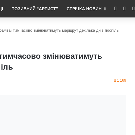
RSS
Fac
ЦІ
ПОЗИВНИЙ “АРТИСТ”
СТРІЧКА НОВИН
трамваї тимчасово змінюватимуть маршрут декілька днів поспіль
ї тимчасово змінюватимуть
піль
1 169