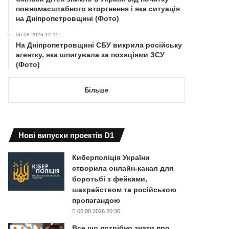
повномасштабного вторгнення і яка ситуація
на Дніпропетровщині (Фото)
06.08.2026 12:15
На Дніпропетровщині СБУ викрила російську
агентку, яка шпигувала за позиціями ЗСУ
(Фото)
Більше
Нові випуски проектів D1
Киберполіція України
створила онлайн-канал для
боротьбі з фейками,
шахрайством та російською
пропагандою
05.08.2026 20:36
Все що потрібно знати про