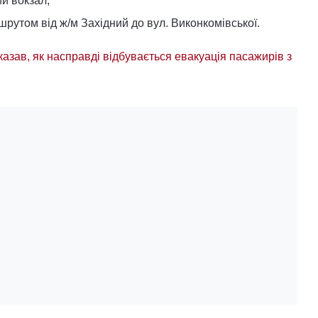
й вокзал;
утом від ж/м Західний до вул. Виконкомівської.
азав, як насправді відбувається евакуація пасажирів з