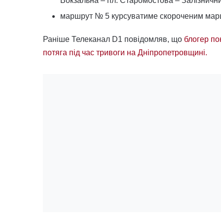
Вокзальна – пл. Старомостова – Залізнични
маршрут № 5 курсуватиме скороченим маршр
Раніше Телеканал D1 повідомляв, що
блогер пок
потяга під час тривоги на Дніпропетровщині.