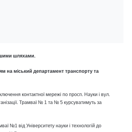
ншими шляхами.
ям на міський департамент транспорту та
лючення контактної мережі по просп. Науки і вул.
анізації. Трамваї № 1 та № 5 курсуватимуть за
мваї №1 від Університету науки і технологій до