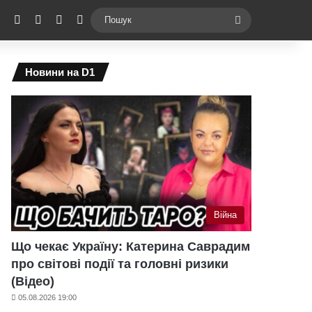
ebook
X
YouTube
Instagram
Telegram
Switch skin
Пошук
Новини на D1
Війна
Що чекає Україну: Катерина Саврадим
про світові події та головні ризики
(Відео)
05.08.2026 19:00