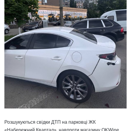
Розшукуються свідки ДТП на парковці ЖК
«Набережний Квартал», навпроти магазину OKWine