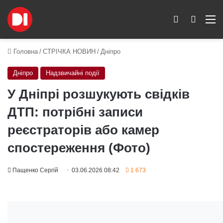
Switch skin
Пошук
M
Головна
/
СТРІЧКА НОВИН
/
Дніпро
Дніпро
Надзвичайні події
У Дніпрі розшукують свідків
ДТП: потрібні записи
реєстраторів або камер
спостереження (Фото)
Пащенко Сергій
03.06.2026 08:42
1 673