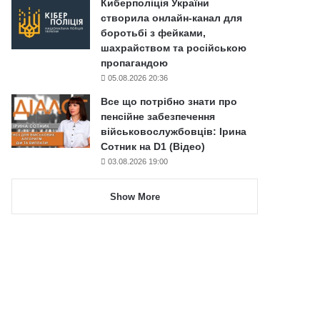
Киберполіція України
створила онлайн-канал для
боротьбі з фейками,
шахрайством та російською
пропагандою
05.08.2026 20:36
Все що потрібно знати про
пенсійне забезпечення
військовослужбовців: Ірина
Сотник на D1 (Відео)
03.08.2026 19:00
Show More