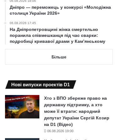
06.08.2026 18:06
Дніпро — переможець у конкурсі «Молодіжна
столиця України 2026»
06.08.2026 17:45
На Дніпропетровщині жінка смертельно
поранила співмешканця під час сварки:
подробиці кривавої драми у Кам’янському
Більше
Нові випуски проектів D1
Хто з ВПО збереже право на
державну підтримку, а хто
може її втрати: народний
депутат України Сергій Козир
на D1 (Відео)
06.08.2026 19:00