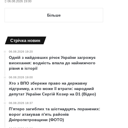
06.08.2026 19:00
Більше
Cтрічка новин
06.08.2026 19:20
Одній з найдовших річок України загрожує
висихання: водність впала до найнижчого
рівня в історії
06.08.2026 19:00
Хто з ВПО збереже право на державну
підтримку, а хто може її втрати: народний
депутат України Сергій Козир на D1 (Відео)
06.08.2026 18:37
П’ятеро загиблих та шістнадцять поранених:
ворог атакував п’ять районів
Дніпропетровщини (ФОТО)