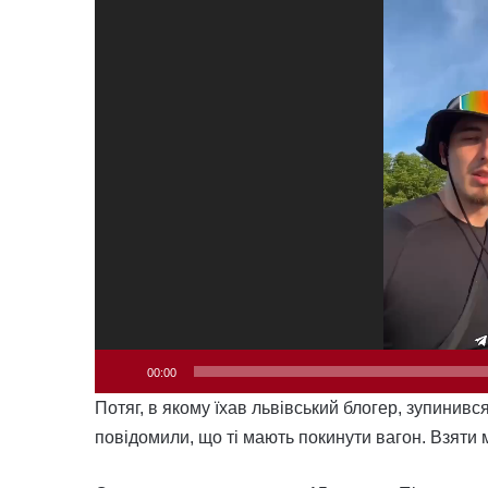
00:00
Потяг, в якому їхав львівський блогер, зупинив
повідомили, що ті мають покинути вагон. Взяти м