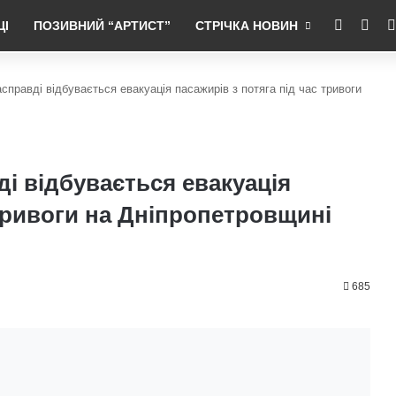
RSS
Fac
ЦІ
ПОЗИВНИЙ “АРТИСТ”
СТРІЧКА НОВИН
асправді відбувається евакуація пасажирів з потяга під час тривоги
ді відбувається евакуація
 тривоги на Дніпропетровщині
685