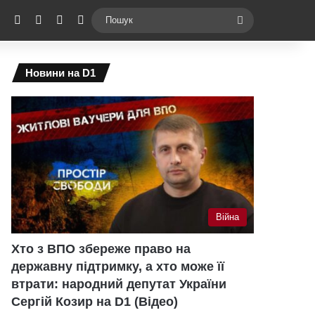
ebook
X
YouTube
Instagram
Telegram
Switch skin
Пошук
Новини на D1
Війна
Хто з ВПО збереже право на
державну підтримку, а хто може її
втрати: народний депутат України
Сергій Козир на D1 (Відео)