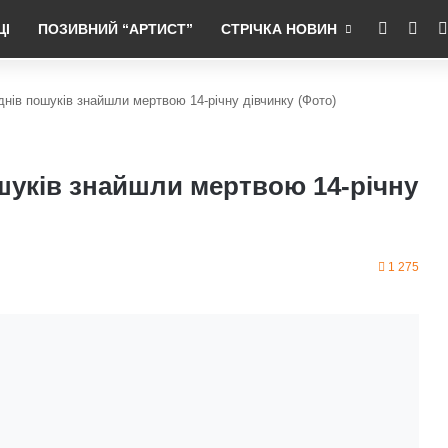
RSS
Fac
ЦІ
ПОЗИВНИЙ “АРТИСТ”
СТРІЧКА НОВИН
 днів пошуків знайшли мертвою 14-річну дівчинку (Фото)
ошуків знайшли мертвою 14-річну
1 275