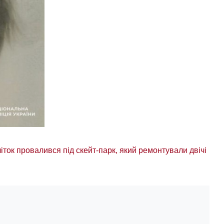
іток провалився під скейт-парк, який ремонтували двічі