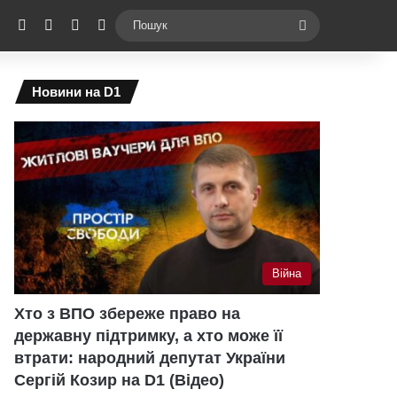
ebook
X
YouTube
Instagram
Telegram
Switch skin
Пошук
Новини на D1
Війна
Хто з ВПО збереже право на
державну підтримку, а хто може її
втрати: народний депутат України
Сергій Козир на D1 (Відео)