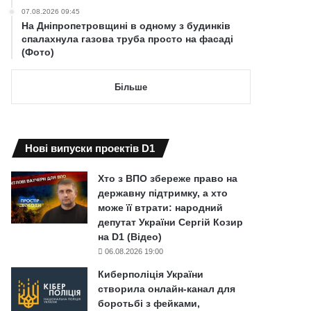
07.08.2026 09:45
На Дніпропетровщині в одному з будинків
спалахнула газова труба просто на фасаді
(Фото)
Більше
Нові випуски проектів D1
Хто з ВПО збереже право на
державну підтримку, а хто
може її втрати: народний
депутат України Сергій Козир
на D1 (Відео)
06.08.2026 19:00
Киберполіція України
створила онлайн-канал для
боротьбі з фейками,