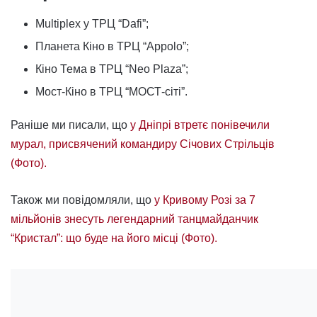
Multiplex у ТРЦ “Dafi”;
Планета Кіно в ТРЦ “Appolo”;
Кіно Тема в ТРЦ “Neo Plaza”;
Мост-Кіно в ТРЦ “МОСТ-сіті”.
Раніше ми писали, що
у Дніпрі втретє понівечили
мурал, присвячений командиру Січових Стрільців
(Фото).
Також ми повідомляли, що
у Кривому Розі за 7
мільйонів знесуть легендарний танцмайданчик
“Кристал”: що буде на його місці (Фото).