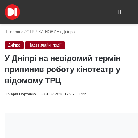
Switch skin
Пошук
M
Головна
/
СТРІЧКА НОВИН
/
Дніпро
Дніпро
Надзвичайні події
У Дніпрі на невідомий термін
припинив роботу кінотеатр у
відомому ТРЦ
Марія Нортенко
01.07.2026 17:26
445