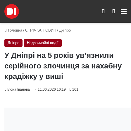
Switch skin
Пошук
M
Головна
/
СТРІЧКА НОВИН
/
Дніпро
Дніпро
Надзвичайні події
У Дніпрі на 5 років ув’язнили
серійного злочинця за нахабну
крадіжку у виші
Ілона Іванова
11.06.2026 16:19
161