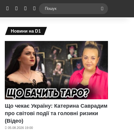
ebook
X
YouTube
Instagram
Telegram
Switch skin
Пошук
Новини на D1
Що чекає Україну: Катерина Саврадим
про світові події та головні ризики
(Відео)
05.08.2026 19:00