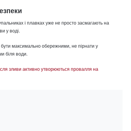
безпеки
упальниках і плавках уже не просто засмагають на
и у воді.
 бути максимально обережними, не пірнати у
ми біля води.
після зливи активно утворюються провалля на