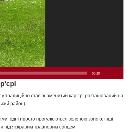
00:20
р’єрі
су традиційно став знаменитий кар’єр, розташований на
кий район).
ами: одні просто прогулюються зеленою зоною, інші
ти під яскравим травневим сонцем.