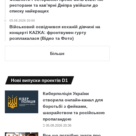
ресторани та кав’ярні Дніпра увійшли до
списку найкращих
05.08.2026 20:00
Військовий освідчився коханій дівчині на
концерті KAZKA: фронтвумен гурту
розплакалася (Відео та Фото)
Більше
Нові випуски проектів D1
Киберполіція України
створила онлайн-канал для
боротьбі з фейками,
шахрайством та російською
пропагандою
05.08.2026 20:36
Все що потрібно знати про