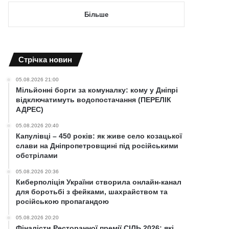
Більше
Cтрічка новин
05.08.2026 21:00
Мільйонні борги за комуналку: кому у Дніпрі
відключатимуть водопостачання (ПЕРЕЛІК
АДРЕС)
05.08.2026 20:40
Капулівці – 450 років: як живе село козацької
слави на Дніпропетровщині під російськими
обстрілами
05.08.2026 20:36
Киберполіція України створила онлайн-канал
для боротьбі з фейками, шахрайством та
російською пропагандою
05.08.2026 20:20
Фіналісти Ресторанної премії СІЛЬ 2026: які