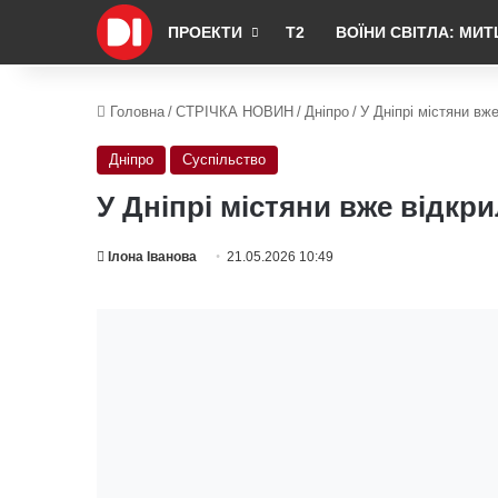
ПРОЕКТИ
Т2
ВОЇНИ СВІТЛА: МИТ
Головна
/
СТРІЧКА НОВИН
/
Дніпро
/
У Дніпрі містяни вж
Дніпро
Суспільство
У Дніпрі містяни вже відкр
Ілона Іванова
21.05.2026 10:49