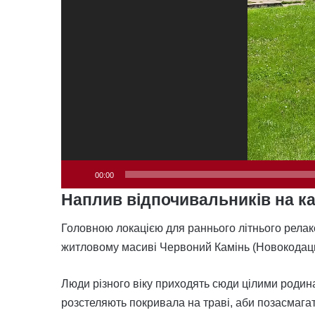
00:00
Наплив відпочивальників на ка
Головною локацією для раннього літнього релак
житловому масиві Червоний Камінь (Новокодаць
Люди різного віку приходять сюди цілими родин
розстеляють покривала на траві, аби позасмага