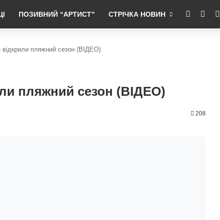
RSS
Fac
ЦІ
ПОЗИВНИЙ “АРТИСТ”
СТРІЧКА НОВИН
е відкрили пляжний сезон (ВІДЕО)
или пляжний сезон (ВІДЕО)
208