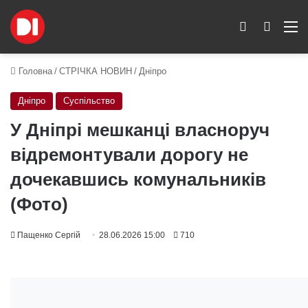
Switch skin
Пошук
M
Головна
/
СТРІЧКА НОВИН
/
Дніпро
Дніпро
Суспільство
У Дніпрі мешканці власноруч
відремонтували дорогу не
дочекавшись комунальників
(Фото)
Пащенко Сергій
28.06.2026 15:00
710