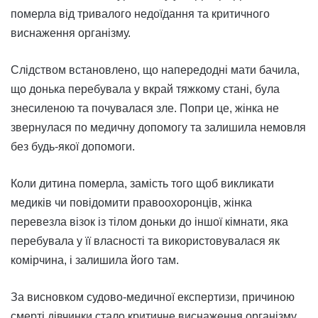
померла від тривалого недоїдання та критичного
виснаження організму.
Слідством встановлено, що напередодні мати бачила,
що донька перебувала у вкрай тяжкому стані, була
знесиленою та почувалася зле. Попри це, жінка не
звернулася по медичну допомогу та залишила немовля
без будь-якої допомоги.
Коли дитина померла, замість того щоб викликати
медиків чи повідомити правоохоронців, жінка
перевезла візок із тілом доньки до іншої кімнати, яка
перебувала у її власності та використовувалася як
комірчина, і залишила його там.
За висновком судово-медичної експертизи, причиною
смерті дівчинки стало критичне виснаження організму,