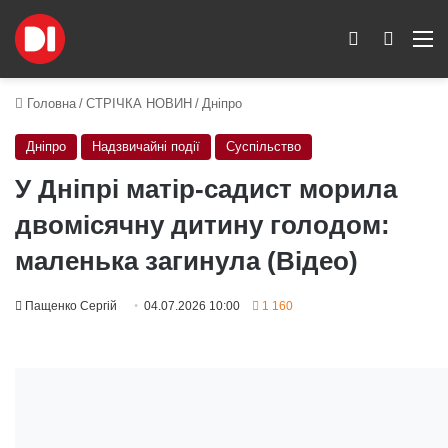
Switch skin
Пошук
M
Головна
/
СТРІЧКА НОВИН
/
Дніпро
Дніпро
Надзвичайні події
Суспільство
У Дніпрі матір-садист морила
двомісячну дитину голодом:
маленька загинула (Відео)
Пащенко Сергій
04.07.2026 10:00
1 160