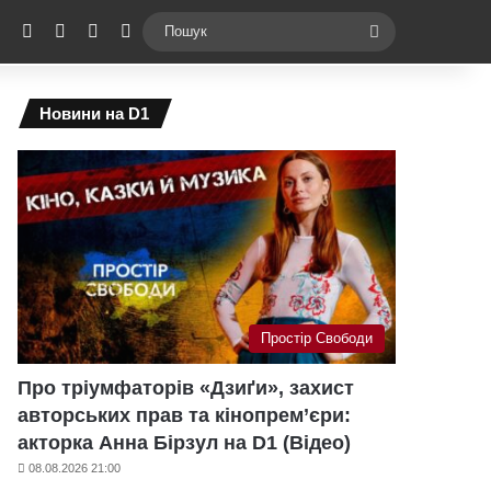
ebook
X
YouTube
Instagram
Telegram
Switch skin
Пошук
Новини на D1
Простір Свободи
Про тріумфаторів «Дзиґи», захист
авторських прав та кінопрем’єри:
акторка Анна Бірзул на D1 (Відео)
08.08.2026 21:00