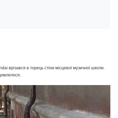
ndai врізався в торець стіни місцевої музичної школи.
домлялося.