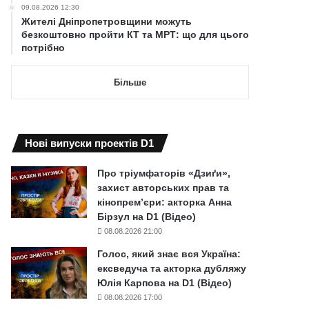
09.08.2026 12:30
Жителі Дніпропетровщини можуть
безкоштовно пройти КТ та МРТ: що для цього
потрібно
Більше
Нові випуски проектів D1
Про тріумфаторів «Дзиґи»,
захист авторських прав та
кінопрем’єри: акторка Анна
Бірзул на D1 (Відео)
08.08.2026 21:00
Голос, який знає вся Україна:
ексведуча та акторка дубляжу
Юлія Карпова на D1 (Відео)
08.08.2026 17:00