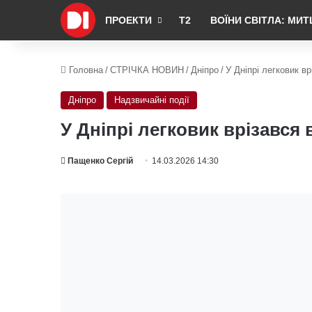
ПРОЕКТИ
Т2
ВОЇНИ СВІТЛА: МИТ
Головна
/
СТРІЧКА НОВИН
/
Дніпро
/
У Дніпрі легковик вр
Дніпро
Надзвичайні події
У Дніпрі легковик врізався 
Пащенко Сергій
14.03.2026 14:30