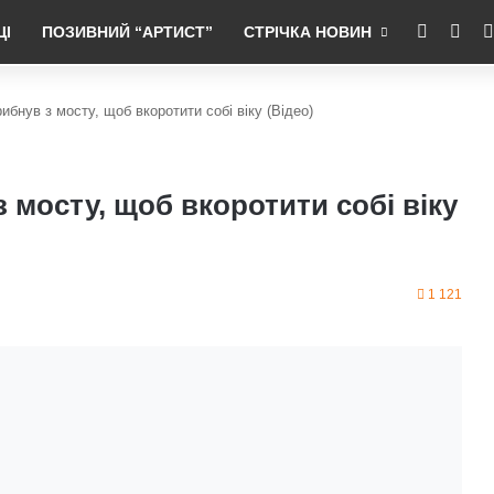
RSS
Fac
ЦІ
ПОЗИВНИЙ “АРТИСТ”
СТРІЧКА НОВИН
ибнув з мосту, щоб вкоротити собі віку (Відео)
з мосту, щоб вкоротити собі віку
1 121