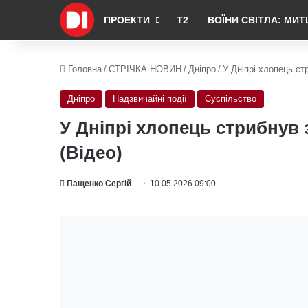
ПРОЕКТИ
Т2
ВОЇНИ СВІТЛА: МИТ
Головна
/
СТРІЧКА НОВИН
/
Дніпро
/
У Дніпрі хлопець стр
Дніпро
Надзвичайні події
Суспільство
У Дніпрі хлопець стрибнув 
(Відео)
Пащенко Сергій
10.05.2026 09:00