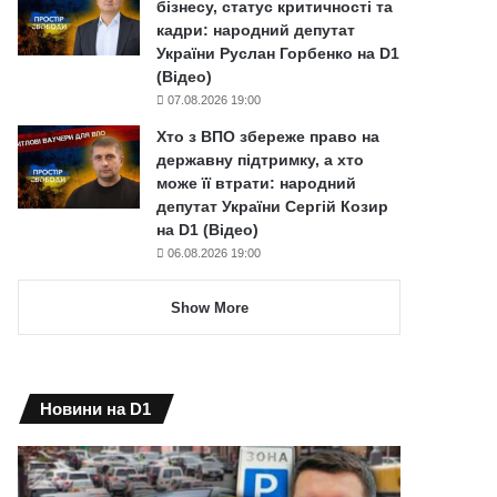
бізнесу, статус критичності та
кадри: народний депутат
України Руслан Горбенко на D1
(Відео)
07.08.2026 19:00
Хто з ВПО збереже право на
державну підтримку, а хто
може її втрати: народний
депутат України Сергій Козир
на D1 (Відео)
06.08.2026 19:00
Show More