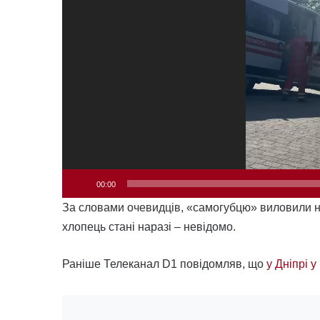
00:00
За словами очевидців, «самогубцю» виловили н
хлопець стані наразі – невідомо.
Раніше Телеканал D1 повідомляв, що
у Дніпрі у