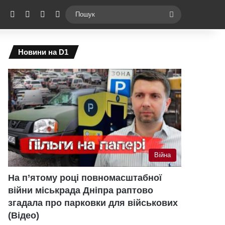
ebook
X
YouTube
Instagram
Telegram
Switch skin
Пошук
Новини на D1
Війна
На п’ятому році повномасштабної
війни міськрада Дніпра раптово
згадала про парковки для військових
(Відео)