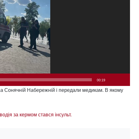
00:19
а Сонячній Набережній і передали медикам. В якому
 водія за кермом стався інсульт.