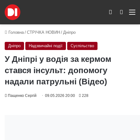
Switch skin
Пошук
M
Головна
/
СТРІЧКА НОВИН
/
Дніпро
Дніпро
Надзвичайні події
Суспільство
У Дніпрі у водія за кермом
стався інсульт: допомогу
надали патрульні (Відео)
Пащенко Сергій
09.05.2026 20:00
228