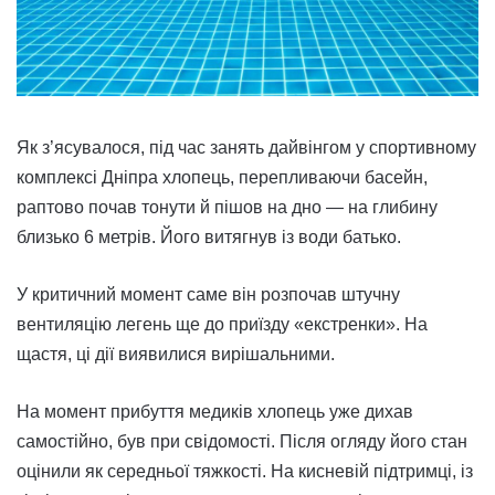
Як з’ясувалося, під час занять дайвінгом у спортивному
комплексі Дніпра хлопець, перепливаючи басейн,
раптово почав тонути й пішов на дно — на глибину
близько 6 метрів. Його витягнув із води батько.
У критичний момент саме він розпочав штучну
вентиляцію легень ще до приїзду «екстренки». На
щастя, ці дії виявилися вирішальними.
На момент прибуття медиків хлопець уже дихав
самостійно, був при свідомості. Після огляду його стан
оцінили як середньої тяжкості. На кисневій підтримці, із