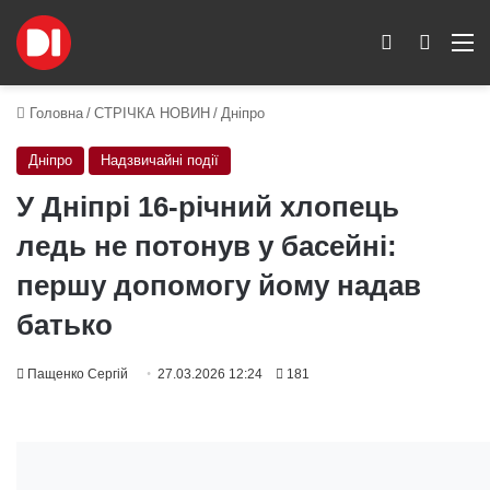
Switch skin
Пошук
M
Головна
/
СТРІЧКА НОВИН
/
Дніпро
Дніпро
Надзвичайні події
У Дніпрі 16-річний хлопець
ледь не потонув у басейні:
першу допомогу йому надав
батько
Пащенко Сергій
27.03.2026 12:24
181