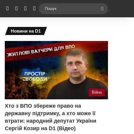
ebook
X
YouTube
Instagram
Telegram
Switch skin
Пошук
Новини на D1
Війна
Хто з ВПО збереже право на
державну підтримку, а хто може її
втрати: народний депутат України
Сергій Козир на D1 (Відео)