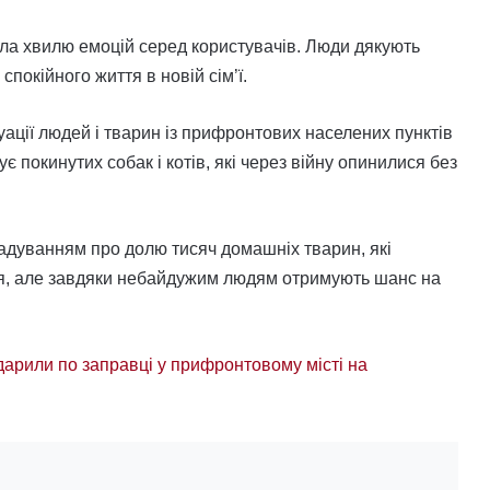
ла хвилю емоцій серед користувачів. Люди дякують
покійного життя в новій сім’ї.
ації людей і тварин із прифронтових населених пунктів
ує покинутих собак і котів, які через війну опинилися без
гадуванням про долю тисяч домашніх тварин, які
ння, але завдяки небайдужим людям отримують шанс на
дарили по заправці у прифронтовому місті на