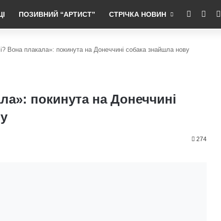
RSS
Fac
ЦІ
ПОЗИВНИЙ “АРТИСТ”
СТРІЧКА НОВИН
очі? Вона плакала»: покинута на Донеччині собака знайшла нову
ала»: покинута на Донеччині
ну
274