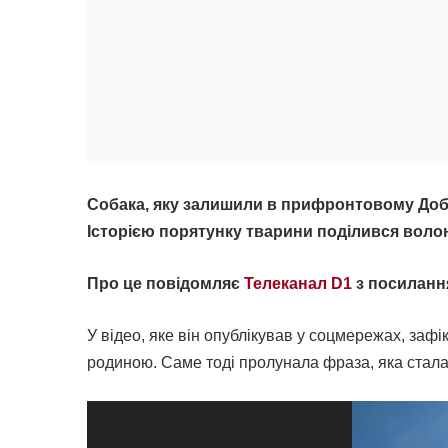
Собака, яку залишили в прифронтовому Добр
Історією порятунку тварини поділився воло
Про це повідомляє
Телеканал D1
з посиланн
У відео, яке він опублікував у соцмережах, заф
родиною. Саме тоді пролунала фраза, яка стала с
Відеопрогравач