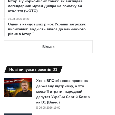
Історія у чорно-білих тонах: як виглядав
легендарний музей Дніпра на початку ХХ
століття (ФОТО)
06.08.2026 19:20
Одній з найдовших річок України загрожує
висихання: водність впала до найнижчого
рівня в історії
Більше
Нові випуски проектів D1
Хто з ВПО збереже право на
державну підтримку, а хто
може її втрати: народний
депутат України Сергій Козир
на D1 (Відео)
06.08.2026 19:00