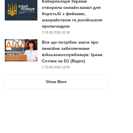
Киберполіція України
створила онлайн-канал для
боротьбі з фейками,
шахрайством та російською
пропагандою
05.08.2026 20:36
Все що потрібно знати про
пенсійне забезпечення
військовослужбовців: Ірина
Сотник на D1 (Відео)
03.08.2026 19:00
Show More