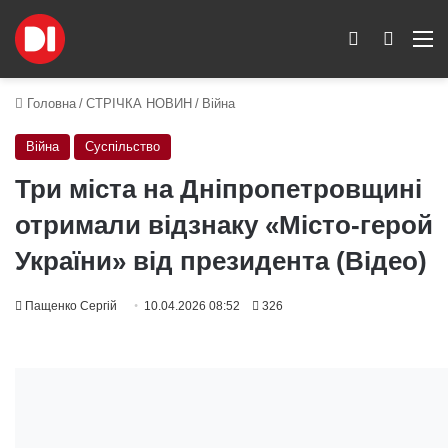
Switch skin
Пошук
M
Головна
/
СТРІЧКА НОВИН
/
Війна
Війна
Суспільство
Три міста на Дніпропетровщині
отримали відзнаку «Місто-герой
України» від президента (Відео)
Пащенко Сергій
10.04.2026 08:52
326