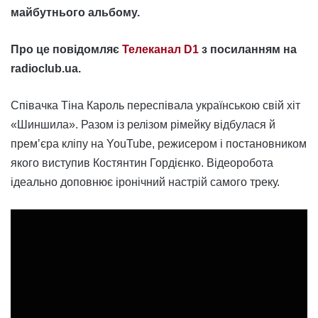
майбутнього альбому.
Про це повідомляє
Телеканал D1
з посиланням на
radioclub.ua.
Співачка Тіна Кароль переспівала українською свій хіт
«Шиншила». Разом із релізом рімейку відбулася й
премʼєра кліпу на YouTube, режисером і постановником
якого виступив Костянтин Гордієнко. Відеоробота
ідеально доповнює іронічний настрій самого треку.