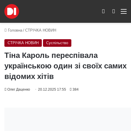
Switch skin
Пошук
M
Головна
/
СТРІЧКА НОВИН
СТРІЧКА НОВИН
Суспільство
Тіна Кароль переспівала
українською один зі своїх самих
відомих хітів
Oлег Даценко
20.12.2025 17:55
384