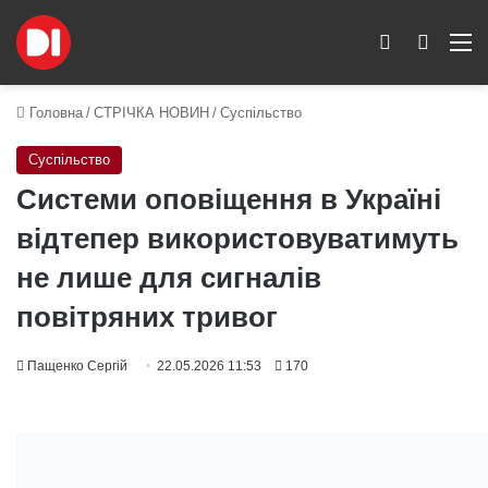
Switch skin
Пошук
M
Головна
/
СТРІЧКА НОВИН
/
Суспільство
Суспільство
Системи оповіщення в Україні
відтепер використовуватимуть
не лише для сигналів
повітряних тривог
Пащенко Сергій
22.05.2026 11:53
170