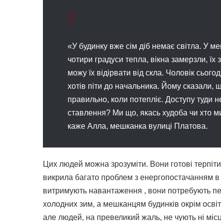
«У будинку вже сім діб немає світла. У м
чотири градуси тепла, вікна замерзли, ї
можу їх відірвати від скла. Чоловік сього
хотів піти до начальника. Йому сказали, 
правильно, коли потепліє. Доступу туди н
ставлення? Ми що, якась худоба чи хто ми
каже Алла, мешканка вулиці Платова.
Цих людей можна зрозуміти. Вони готові терпіти
викрила багато проблем з енергопостачанням в б
витримують навантаження , вони потребують пер
холодних зим, а мешканцям будинків окрім освіт
але людей, на превеликий жаль, не чують ні місце