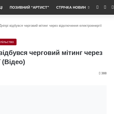
RSS
Fac
ЦІ
ПОЗИВНИЙ “АРТИСТ”
СТРІЧКА НОВИН
 Дніпрі відбувся черговий мітинг через відключення електроенергії
пільство
і відбувся черговий мітинг через
 (Відео)
388