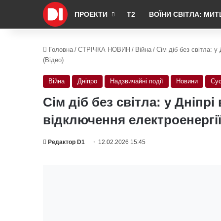
ПРОЕКТИ
Т2
ВОЇНИ СВІТЛА: МИТ
Головна
/
СТРІЧКА НОВИН
/
Війна
/
Сім діб без світла: у
(Відео)
Війна
Дніпро
Надзвичайні події
Новини
Сус
Сім діб без світла: у Дніпр
відключення електроенергії
Редактор D1
12.02.2026 15:45