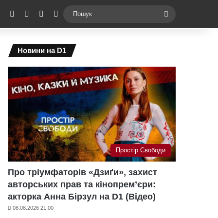
ebook
X
YouTube
Instagram
Telegram
Switch skin
Пошук
Новини на D1
Простір Свободи
Про тріумфаторів «Дзиґи», захист
авторських прав та кінопрем’єри:
акторка Анна Бірзул на D1 (Відео)
08.08.2026 21:00