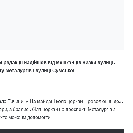
ї редакції надійшов від мешканців низки вулиць
у Металургів і вулиці Сумської.
ла Тичини: « На майдані коло церкви – революція іде».
ри, зібрались біля церкви на проспекті Металургів з
 хто може їм допомогти.