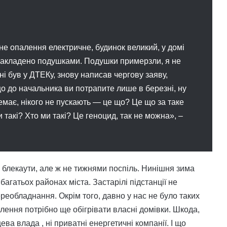
ене опалення електричне, будинок великий, у домі
х закладено подушками. Подушки примерзли, я не
дні був у ДТЕКу, знову написав чергову заяву,
що до начальника ви потрапите лише в березні, ну
емає, нікого не пускають — це що? Це що за таке
 такі? Хто ми такі? Це геноцид, так не можна», –
 блекаути, але ж не тижнями поспіль. Нинішня зима
агатьох районах міста. Застарілі підстанції не
еобладнання. Окрім того, давно у нас не було таких
лення потрібно ще обігрівати власні домівки. Шкода,
ва влада , ні приватні енергетичні компанії. І що