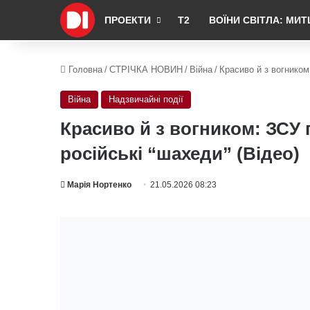
ПРОЕКТИ
Т2
ВОЇНИ СВІТЛА: МИТ
Головна
/
СТРІЧКА НОВИН
/
Війна
/
Красиво й з вогником
Війна
Надзвичайні події
Красиво й з вогником: ЗСУ 
російські “шахеди” (Відео)
Марія Нортенко
21.05.2026 08:23