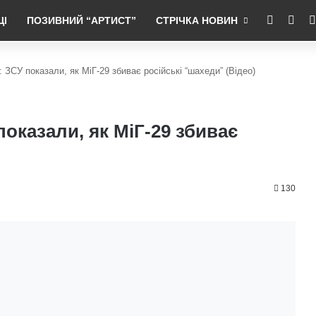
RSS
Fac
ЦІ
ПОЗИВНИЙ “АРТИСТ”
СТРІЧКА НОВИН
: ЗСУ показали, як МіГ-29 збиває російські “шахеди” (Відео)
показали, як МіГ-29 збиває
130