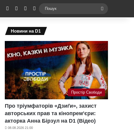
ebook
X
YouTube
Instagram
Telegram
Switch skin
Пошук
Новини на D1
Простір Свободи
Про тріумфаторів «Дзиґи», захист
авторських прав та кінопрем’єри:
акторка Анна Бірзул на D1 (Відео)
08.08.2026 21:00