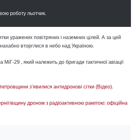
свою роботу льотчик.
ятки уражених повітряних і наземних цілей. А за цей
і нахабно вторглися в небо над Україною.
іГ-29 , який належить до бригади тактичної авіації
опетровщини з’явилися антидронові сітки (Відео).
ернігівщину дроном з радіоактивною ракетою: офіційна