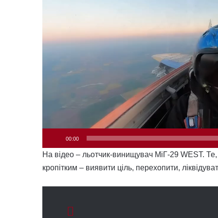
00:00
На відео – льотчик-винищувач МіГ-29 WEST. Те,
кропітким – виявити ціль, перехопити, ліквідуват