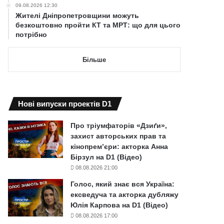
09.08.2026 12:30
Жителі Дніпропетровщини можуть
безкоштовно пройти КТ та МРТ: що для цього
потрібно
Більше
Нові випуски проектів D1
Про тріумфаторів «Дзиґи»,
захист авторських прав та
кінопрем’єри: акторка Анна
Бірзул на D1 (Відео)
08.08.2026 21:00
Голос, який знає вся Україна:
ексведуча та акторка дубляжу
Юлія Карпова на D1 (Відео)
08.08.2026 17:00