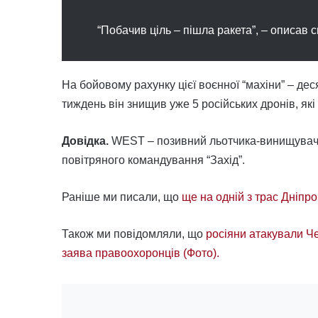
“Побачив ціль – пішла ракета”, – описав 
На бойовому рахунку цієї воєнної “махіни” – дес
тиждень він знищив уже 5 російських дронів, як
Довідка.
WEST – позивний льотчика-винищувача М
повітряного командування “Захід”.
Раніше ми писали, що
ще на одній з трас Дніпр
Також ми повідомляли, що
росіяни атакували Ч
заява правоохоронців (Фото).