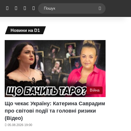
ebook
X
YouTube
Instagram
Telegram
Switch skin
Пошук
Новини на D1
Війна
Що чекає Україну: Катерина Саврадим
про світові події та головні ризики
(Відео)
05.08.2026 19:00