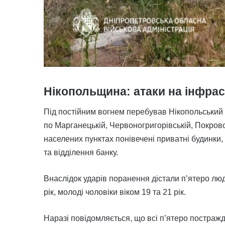
Нікопольщина: атаки на інфра
Під постійним вогнем перебував Нікопольський 
по Марганецькій, Червоногригорівській, Покровс
населених пунктах понівечені приватні будинки, 
та відділення банку.
Внаслідок ударів поранення дістали п’ятеро люд
рік,
молоді чоловіки віком 19 та 21 рік.
Наразі повідомляється, що всі п’ятеро постраж