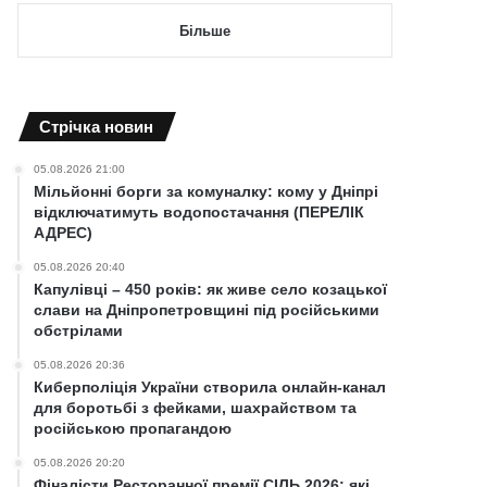
Більше
Cтрічка новин
05.08.2026 21:00
Мільйонні борги за комуналку: кому у Дніпрі
відключатимуть водопостачання (ПЕРЕЛІК
АДРЕС)
05.08.2026 20:40
Капулівці – 450 років: як живе село козацької
слави на Дніпропетровщині під російськими
обстрілами
05.08.2026 20:36
Киберполіція України створила онлайн-канал
для боротьбі з фейками, шахрайством та
російською пропагандою
05.08.2026 20:20
Фіналісти Ресторанної премії СІЛЬ 2026: які