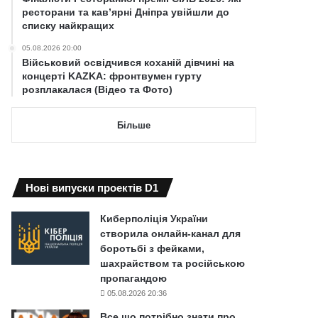
ресторани та кав’ярні Дніпра увійшли до
списку найкращих
05.08.2026 20:00
Військовий освідчився коханій дівчині на
концерті KAZKA: фронтвумен гурту
розплакалася (Відео та Фото)
Більше
Нові випуски проектів D1
Киберполіція України
створила онлайн-канал для
боротьбі з фейками,
шахрайством та російською
пропагандою
05.08.2026 20:36
Все що потрібно знати про