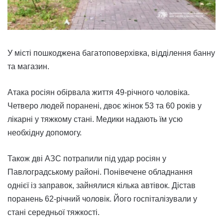
У місті пошкоджена багатоповерхівка, відділення банну
та магазин.
Атака росіян обірвала життя 49-річного чоловіка.
Четверо людей поранені, двоє жінок 53 та 60 років у
лікарні у тяжкому стані. Медики надають їм усю
необхідну допомогу.
Також дві АЗС потрапили під удар росіян у
Павлоградському районі. Понівечене обладнання
однієї із заправок, зайнялися кілька автівок. Дістав
поранень 62-річний чоловік. Його госпіталізували у
стані середньої тяжкості.