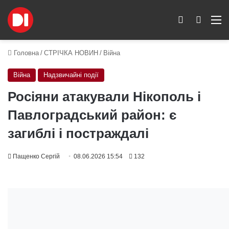
Switch skin
Пошук
M
Головна
/
СТРІЧКА НОВИН
/
Війна
Війна
Надзвичайні події
Росіяни атакували Нікополь і
Павлоградський район: є
загиблі і постраждалі
Пащенко Сергій
08.06.2026 15:54
132