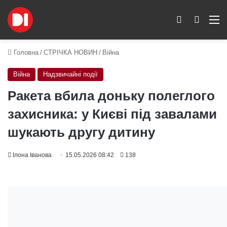
Switch skin
Пошук
M
Головна
/
СТРІЧКА НОВИН
/
Війна
Війна
Надзвичайні події
Ракета вбила доньку полеглого
захисника: у Києві під завалами
шукають другу дитину
Ілона Іванова
15.05.2026 08:42
138