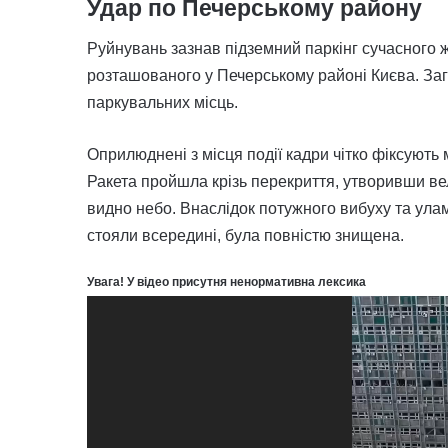
Удар по Печерському району
Руйнувань зазнав підземний паркінг сучасного ж
розташованого у Печерському районі Києва. Заг
паркувальних місць.
Оприлюднені з місця події кадри чітко фіксують
Ракета пройшла крізь перекриття, утворивши вели
видно небо. Внаслідок потужного вибуху та улам
стояли всередині, була повністю знищена.
Увага! У відео присутня ненормативна лексика
Відеопрогравач