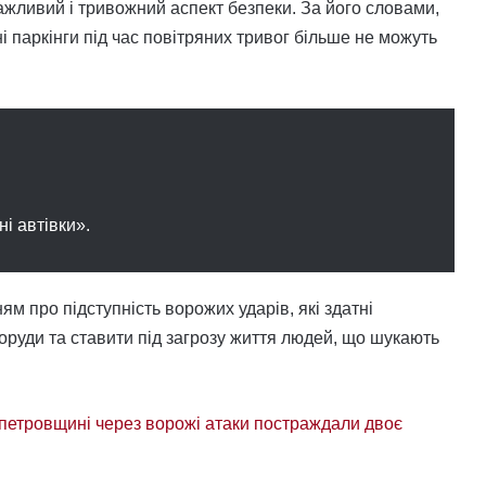
ажливий і тривожний аспект безпеки. За його словами,
і паркінги під час повітряних тривог більше не можуть
і автівки».
 про підступність ворожих ударів, які здатні
поруди та ставити під загрозу життя людей, що шукають
петровщині через ворожі атаки постраждали двоє