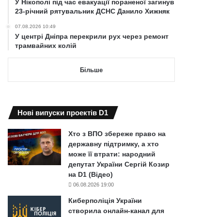
У Нікополі під час евакуації пораненої загинув
23-річний рятувальник ДСНС Данило Хижняк
07.08.2026 10:49
У центрі Дніпра перекрили рух через ремонт
трамвайних колій
Більше
Нові випуски проектів D1
Хто з ВПО збереже право на
державну підтримку, а хто
може її втрати: народний
депутат України Сергій Козир
на D1 (Відео)
06.08.2026 19:00
Киберполіція України
створила онлайн-канал для