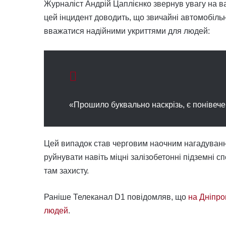
Журналіст Андрій Цаплієнко звернув увагу на в
цей інцидент доводить, що звичайні автомобільн
вважатися надійними укриттями для людей:
«Прошило буквально наскрізь, є понівечен
Цей випадок став черговим наочним нагадуванням
руйнувати навіть міцні залізобетонні підземні с
там захисту.
Раніше Телеканал D1 повідомляв, що
на Дніпро
людей
.