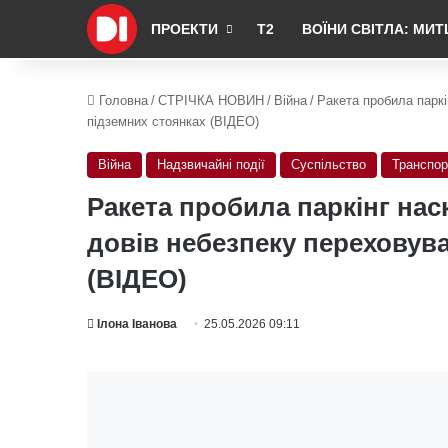
ПРОЕКТИ
Т2
ВОЇНИ СВІТЛА: МИТ
Головна
/
СТРІЧКА НОВИН
/
Війна
/
Ракета пробила паркі
підземних стоянках (ВІДЕО)
Війна
Надзвичайні події
Суспільство
Транспор
Ракета пробила паркінг нас
довів небезпеку переховув
(ВІДЕО)
Ілона Іванова
25.05.2026 09:11