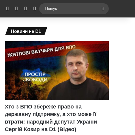
ebook
X
YouTube
Instagram
Telegram
Switch skin
Пошук
Новини на D1
Хто з ВПО збереже право на
державну підтримку, а хто може її
втрати: народний депутат України
Сергій Козир на D1 (Відео)