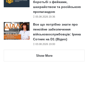
боротьбі з фейками,
шахрайством та російською
пропагандою
05.08.2026 20:36
Все що потрібно знати про
пенсійне забезпечення
військовослужбовців: Ірина
Сотник на D1 (Відео)
03.08.2026 19:00
Show More