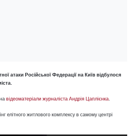
тної атаки Російської Федерації на Київ відбулося
іста.
 на
відеоматеріали журналіста Андрія Цаплієнка
.
інг елітного житлового комплексу в самому центрі