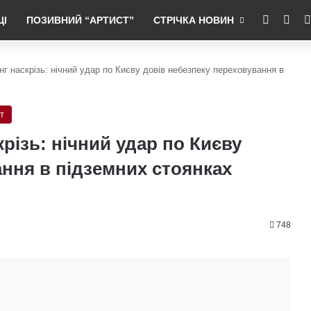
RSS
Fac
ЦІ
ПОЗИВНИЙ “АРТИСТ”
СТРІЧКА НОВИН
нг наскрізь: нічний удар по Києву довів небезпеку переховування в
т
крізь: нічний удар по Києву
ання в підземних стоянках
748