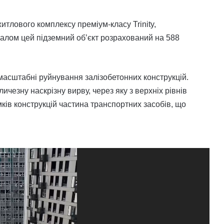
итлового комплексу преміум-класу Trinity,
алом цей підземний об’єкт розрахований на 588
 масштабні руйнування залізобетонних конструкцій.
чезну наскрізну вирву, через яку з верхніх рівнів
ків конструкцій частина транспортних засобів, що