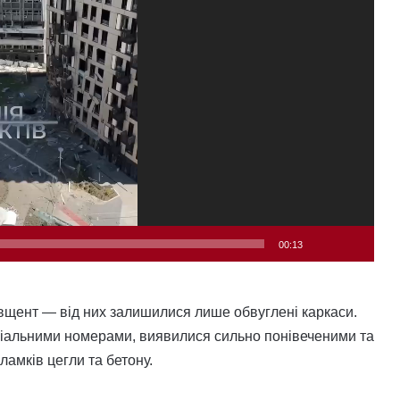
00:13
 вщент — від них залишилися лише обвуглені каркаси.
еміальними номерами, виявилися сильно понівеченими та
амків цегли та бетону.