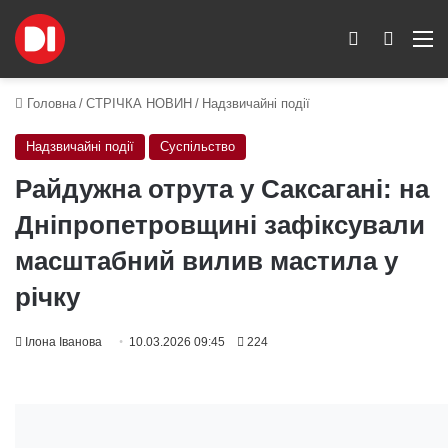
Switch skin
Пошук
M
Головна
/
СТРІЧКА НОВИН
/
Надзвичайні події
Надзвичайні події
Суспільство
Райдужна отрута у Саксагані: на
Дніпропетровщині зафіксували
масштабний вилив мастила у
річку
Ілона Іванова
10.03.2026 09:45
224