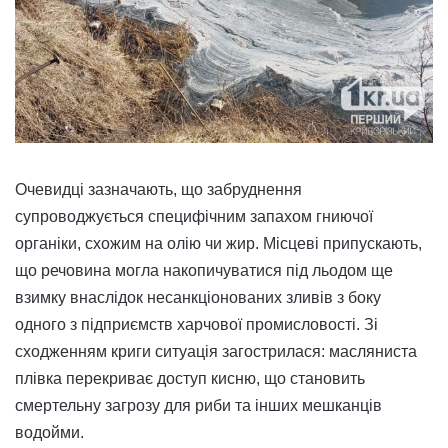
Очевидці зазначають, що забруднення
супроводжується специфічним запахом гниючої
органіки, схожим на олію чи жир. Місцеві припускають,
що речовина могла накопичуватися під льодом ще
взимку внаслідок несанкціонованих зливів з боку
одного з підприємств харчової промисловості. Зі
сходженням криги ситуація загострилася: масляниста
плівка перекриває доступ кисню, що становить
смертельну загрозу для риби та інших мешканців
водойми.