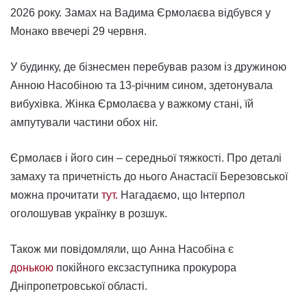
2026 року. Замах на Вадима Єрмолаєва відбувся у
Монако ввечері 29 червня.
У будинку, де бізнесмен перебував разом із дружиною
Анною Насобіною та 13-річним сином, здетонувала
вибухівка. Жінка Єрмолаєва у важкому стані, їй
ампутували частини обох ніг.
Єрмолаєв і його син – середньої тяжкості. Про деталі
замаху та причетність до нього Анастасії Березовської
можна прочитати
тут.
Нагадаємо, що Інтерпол
оголошував українку в розшук.
Також ми повідомляли, що Анна Насобіна є
донькою
покійного ексзаступника прокурора
Дніпропетровської області.