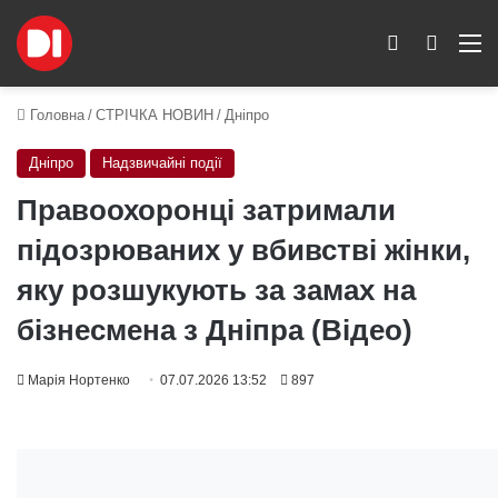
Switch skin
Пошук
M
Головна
/
СТРІЧКА НОВИН
/
Дніпро
Дніпро
Надзвичайні події
Правоохоронці затримали
підозрюваних у вбивстві жінки,
яку розшукують за замах на
бізнесмена з Дніпра (Відео)
Марія Нортенко
07.07.2026 13:52
897