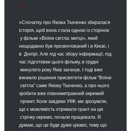
«Спочатку про Якова Ткаченко збиралася
історія, щоб вона стала одною із сторінок
у фільмі «Воїни світла: митці», який
нещодавно був презентований і в Києві, і
в Дніпрі. Але під час збору інформації, під
час підготовки цього фільму, в грудні
минулого року Яків загинув. І тоді вже
виникло рішення присвятити фільм “Воїни
світла” саме Якову Ткаченко, а про нього
зробити вже повнометражний окремий
проект. Коли завдяки УКФ, ми зрозуміли,
що є можливість отримати грант на цю
стрічку окремо, почали працювати. Я
думаю, що це буде дуже цікаво, тому що