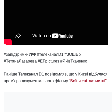
#запідтримкиУКФ #телеканалD1 #3ОШБр
#ТетянаЛазарева #EFpictures #ЯківТкаченко
Раніше Телеканал D1 повідомляв, що у Києві відбулася
прем’єра документального фільму
“Воїни світла: митці”
.