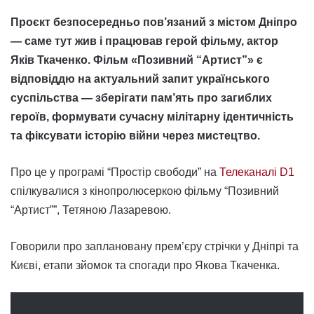
Проєкт безпосередньо пов’язаний з містом Дніпро
— саме тут жив і працював герой фільму, актор
Яків Ткаченко. Фільм «Позивний “Артист”» є
відповіддю на актуальний запит українського
суспільства — зберігати пам’ять про загиблих
героїв, формувати сучасну мілітарну ідентичність
та фіксувати історію війни через мистецтво.
Про це у програмі “Простір свободи” на
Телеканалі D1
спілкувалися з кінопролюсеркою фільму “Позивний
“Артист””, Тетяною Лазаревою.
Говорили про заплановану прем’єру стрічки у Дніпрі та
Києві, етапи зйомок та спогади про Якова Ткаченка.