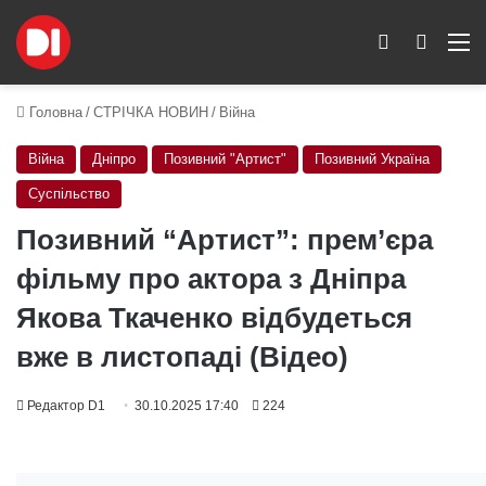
Switch skin
Пошук
M
Головна
/
СТРІЧКА НОВИН
/
Війна
Війна
Дніпро
Позивний "Артист"
Позивний Україна
Суспільство
Позивний “Артист”: прем’єра
фільму про актора з Дніпра
Якова Ткаченко відбудеться
вже в листопаді (Відео)
Редактор D1
30.10.2025 17:40
224