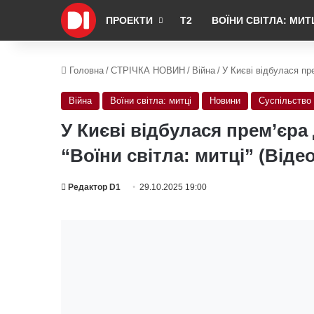
ПРОЕКТИ
Т2
ВОЇНИ СВІТЛА: МИТ
Головна
/
СТРІЧКА НОВИН
/
Війна
/
У Києві відбулася пр
Війна
Воїни світла: митці
Новини
Суспільство
У Києві відбулася прем’єр
“Воїни світла: митці” (Відео
Редактор D1
29.10.2025 19:00