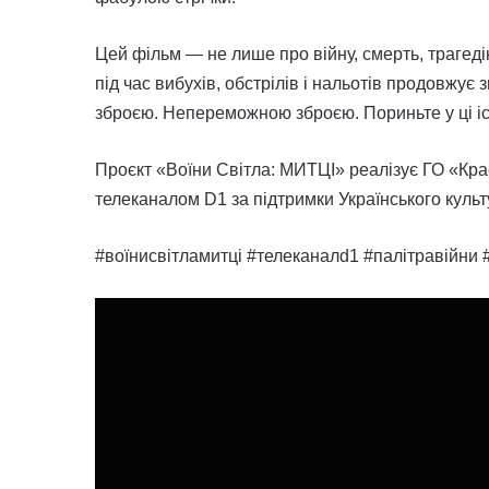
Цей фільм — не лише про війну, смерть, трагедію
під час вибухів, обстрілів і нальотів продовжує
зброєю. Непереможною зброєю. Пориньте у ці істо
Проєкт «Воїни Світла: МИТЦІ» реалізує ГО «Крає
телеканалом D1 за підтримки Українського культ
#воїнисвітламитці #телеканалd1 #палітравійни