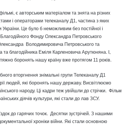
 фільмі, є авторським матеріалом та знята на різних
тами і операторами телеканалу Д1, частина з яких
 України. Це було б неможливим без постійної і
 Благодійного Фонду Олександра Петровського
 Олександра Володимировича Петровського та
а та благодійника Еміля Карленовича Арутюняна. І,
итяжно боронять нашу країну вже протягом 11 років.
бного вторгнення знімальні групи Телеканалу Д1
рії людей, які боронять нашу державу. Висвітлюємо
аїнського народу. Ці кадри теж увійшли до стрічки. Фільм
аїнських діячів культури, які стали до лав ЗСУ.
їздок до гарячих точок. Десятки зустрічей. З нашими
документальної хроніки війни. Які стали основною