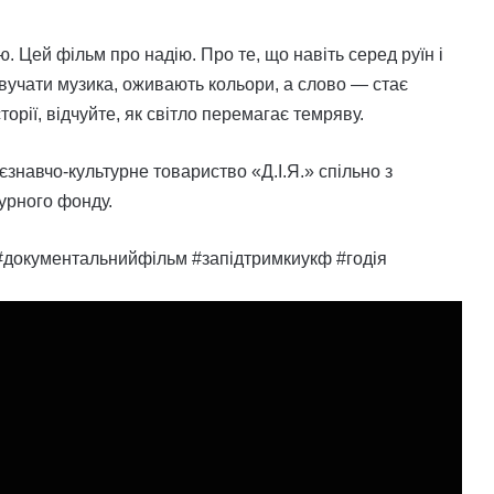
. Цей фільм про надію. Про те, що навіть серед руїн і
 звучати музика, оживають кольори, а слово — стає
рії, відчуйте, як світло перемагає темряву.
знавчо-культурне товариство «Д.І.Я.» спільно з
урного фонду.
 #документальнийфільм #запідтримкиукф #годія