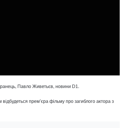
аранець, Павло Живетьєв, новини D1.
відбудеться прем’єра фільму про загиблого актора з