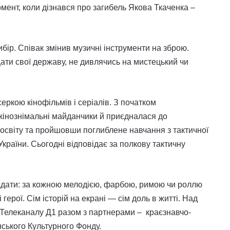
момент, коли дізнався про загибель Якова Ткаченка –
ір. Співак змінив музичні інструменти на зброю.
щати свої державу, не дивлячись на мистецький чи
ркою кінофільмів і серіалів. З початком
інознімальні майданчики й приєдналася до
освіту та пройшовши поглиблене навчання з тактичної
раїни. Сьогодні відповідає за полкову тактичну
агадати: за кожною мелодією, фарбою, римою чи роллю
 герої. Сім історій на екрані — сім доль в житті. Над
Телеканалу Д1 разом з партнерами – краєзнавчо-
нського Культурного Фонду.