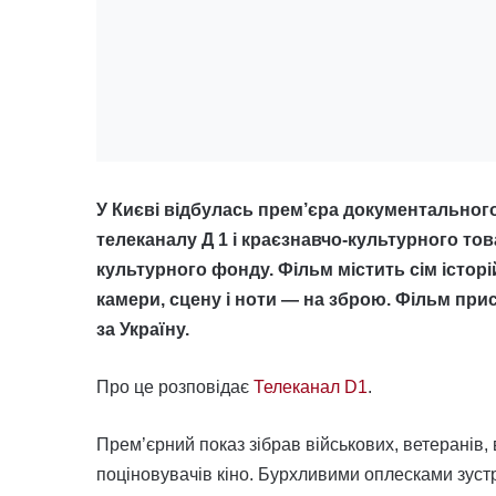
У Києві відбулась прем’єра документального
телеканалу Д 1 і краєзнавчо-культурного тов
культурного фонду. Фільм містить сім історій 
камери, сцену і ноти — на зброю. Фільм при
за Україну.
Про це розповідає
Телеканал D1
.
Прем’єрний показ зібрав військових, ветеранів, в
поціновувачів кіно. Бурхливими оплесками зустр