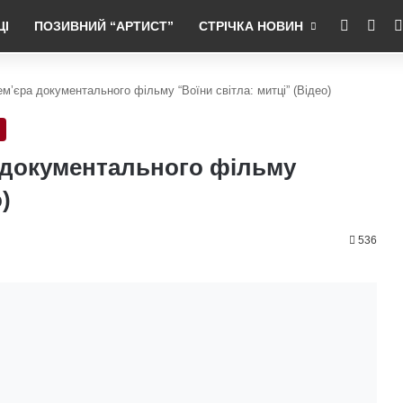
RSS
Fac
ЦІ
ПОЗИВНИЙ “АРТИСТ”
СТРІЧКА НОВИН
ем’єра документального фільму “Воїни світла: митці” (Відео)
а документального фільму
)
536