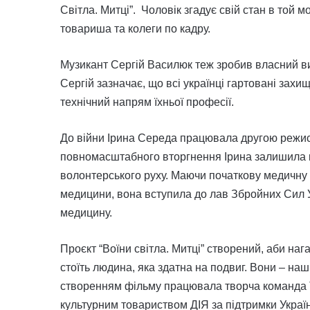
Світла. Митці”. Чоловік згадує свій стан в той 
товариша та колеги по кадру.
Музикант Сергій Василюк теж зробив власний виб
Сергій зазначає, що всі українці гартовані захи
технічний напрям їхньої професії.
До війни Ірина Середа працювала другою режисе
повномасштабного вторгнення Ірина залишила к
волонтерського руху. Маючи початкову медичну 
медицини, вона вступила до лав Збройних Сил Ук
медицину.
Проєкт “Воїни світла. Митці” створений, аби н
стоїть людина, яка здатна на подвиг. Вони – наші
створенням фільму працювала творча команда 
культурним товариством ДІЯ за підтримки Украї