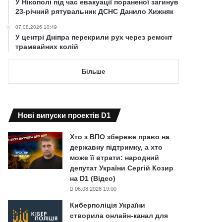
У Нікополі під час евакуації пораненої загинув
23-річний рятувальник ДСНС Данило Хижняк
07.08.2026 10:49
У центрі Дніпра перекрили рух через ремонт
трамвайних колій
Більше
Нові випуски проектів D1
Хто з ВПО збереже право на
державну підтримку, а хто
може її втрати: народний
депутат України Сергій Козир
на D1 (Відео)
06.08.2026 19:00
Киберполіція України
створила онлайн-канал для