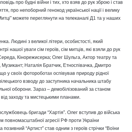
овідь про будні війни і тих, хто взяв до рук зброю і став
иття, про непоборний генокод української нації і велику
 Митці” можете переглянути на телеканалі Д1 та у наших
ка. Людині з великої літери, особистості, який
трі нашої уваги сім героїв, сім митців, які взяли до рук
ереда, Кінорежисерка; Олег Шульга, Актор театру та
, Музикант; Наталія Братчик, Етноспівачка, Дмитро
 що у своїх фотороботах оспівував природу рідної
ілецького взводу до заступника начальника штабу
льної оборони. Зараз – демобілізований за станом
 від заходу та мистецькими планами.
вослужбовець бригади “Хартія”. Олег вступив до війська
ом повномасштабної агресії РФ проти України
 позивний “Артист” став одним з героїв стрічки “Воїни