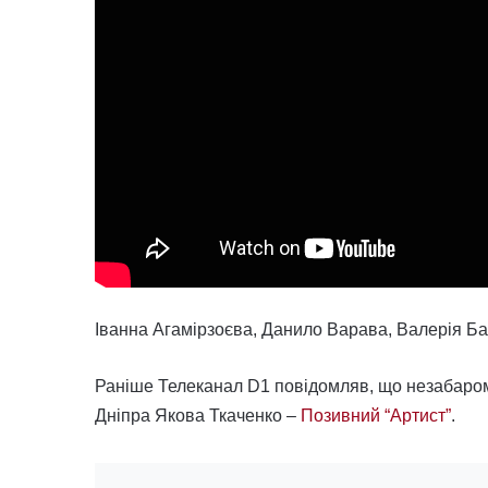
Іванна Агамірзоєва, Данило Варава, Валерія Б
Раніше Телеканал D1 повідомляв, що незабаром 
Дніпра Якова Ткаченко –
Позивний “Артист”
.