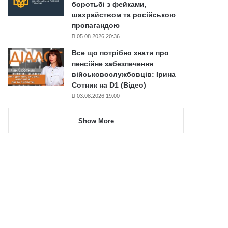
боротьбі з фейками,
шахрайством та російською
пропагандою
05.08.2026 20:36
Все що потрібно знати про
пенсійне забезпечення
військовослужбовців: Ірина
Сотник на D1 (Відео)
03.08.2026 19:00
Show More