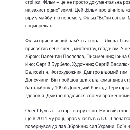
стрічки. Фільм – це не просто документальна розп
на захист рідної землі. Цей фільм про цінність ж
віру у майбутню перемогу. Фільм “Воїни світла,
соцмережах.
Фільм присвячений пам’яті актора – Якова Ткачен
присвятив себе сцені, мистецтву, глядачам. У цен
зброю: Валентин Поспєлов, Письменник; Ірина С
кіно; Сергій Бурбело, Художник; Сергій Василюк
Балховітін, Фотохудожник. Дмитро відомий тим,
Донеччини. Він пройшов шлях від командира стр
батальйону у 109-й Донецькій бригаді Територіа
здоров’я. Дмитро поділився своїми враженнями
Олег Шульга – актор театру і кіно. Нині військо
ще в 2014-му році, брав участь в АТО. З початк
повернувся до лав Збройних сил України. Воїн на