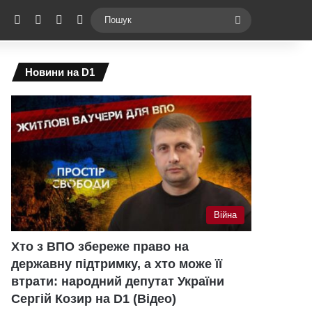
ebook
X
YouTube
Instagram
Telegram
Switch skin
Пошук
Новини на D1
Війна
Хто з ВПО збереже право на
державну підтримку, а хто може її
втрати: народний депутат України
Сергій Козир на D1 (Відео)