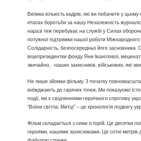
Велика кількість кадрів, які ви побачите у цьому
етапах боротьби за нашу Незалежність журналіс
наразі теж перебуває на службі у Силах оборони
потужної підтримки нашої роботи Міжнародного
Солідарність, безпосередньо його засновника
віцепрезидентки фонду Яни Іванілової, меценат
звичайно, наших захисників, військових, які зв
Не лише зйомки фільму. З початку повномасшта
виїжджають до гарячих точок. Ми показуємо істо
події, які є свідченнями героїчного спротиву укр
“Воїни світла. Митці” – це хронологія подвигу укр
Фільм складається з семи історій. Це десятки по
героями, нашими захисниками. Це сотні метрів 
фабулою стрічки.