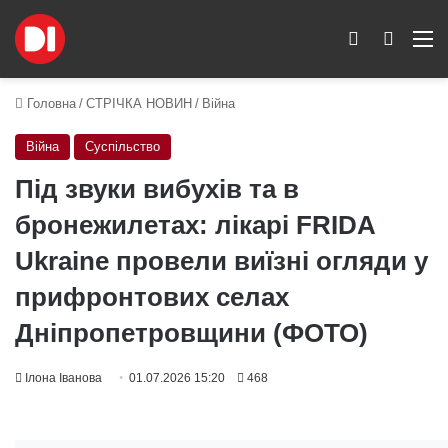
Switch skin
Пошук
M
Головна
/
СТРІЧКА НОВИН
/
Війна
Війна
Суспільство
Під звуки вибухів та в
бронежилетах: лікарі FRIDA
Ukraine провели виїзні огляди у
прифронтових селах
Дніпропетровщини (ФОТО)
Ілона Іванова
01.07.2026 15:20
468