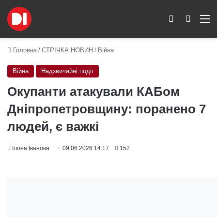
Switch skin
Пошук
M
Головна
/
СТРІЧКА НОВИН
/
Війна
Війна
Надзвичайні події
Окупанти атакували КАБом
Дніпропетровщину: поранено 7
людей, є важкі
Ілона Іванова
09.06.2026 14:17
152