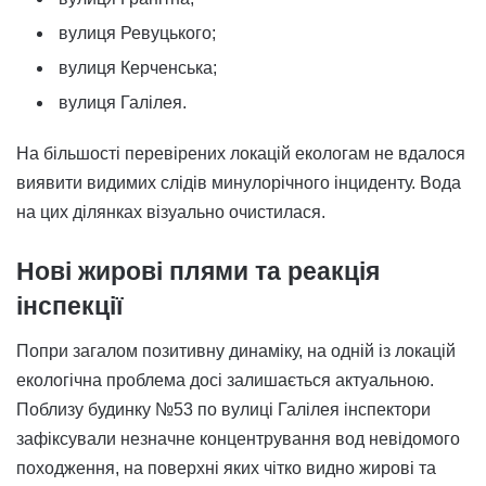
вулиця Ревуцького;
вулиця Керченська;
вулиця Галілея.
На більшості перевірених локацій екологам не вдалося
виявити видимих слідів минулорічного інциденту. Вода
на цих ділянках візуально очистилася.
Нові жирові плями та реакція
інспекції
Попри загалом позитивну динаміку, на одній із локацій
екологічна проблема досі залишається актуальною.
Поблизу будинку №53 по вулиці Галілея інспектори
зафіксували незначне концентрування вод невідомого
походження, на поверхні яких чітко видно жирові та