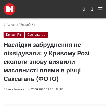
Switch skin
Пошук
M
Головна
/
Кривий Ріг
Кривий Ріг
Суспільство
Наслідки забруднення не
ліквідували: у Кривому Розі
екологи знову виявили
маслянисті плями в річці
Саксагань (ФОТО)
Ілона Іванова
02.06.2026 12:25
180