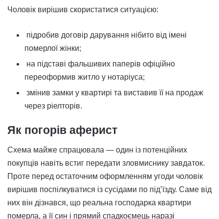
Чоловік вирішив скористатися ситуацією:
підробив договір дарування нібито від імені
померлої жінки;
на підставі фальшивих паперів офіційно
переоформив житло у нотаріуса;
змінив замки у квартирі та виставив її на продаж
через ріелторів.
Як погорів аферист
Схема майже спрацювала — один із потенційних
покупців навіть встиг передати зловмиснику завдаток.
Проте перед остаточним оформленням угоди чоловік
вирішив поспілкуватися із сусідами по під’їзду. Саме від
них він дізнався, що реальна господарка квартири
померла, а її син і прямий спадкоємець наразі