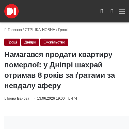
Switch skin
Пошук
M
Головна
/
СТРІЧКА НОВИН
/
Гроші
Гроші
Дніпро
Суспільство
Намагався продати квартиру
померлої: у Дніпрі шахрай
отримав 8 років за ґратами за
невдалу аферу
Ілона Іванова
13.06.2026 19:00
474