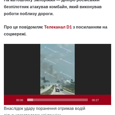
безпілотник атакував комбайн, який виконував
роботи поблизу дороги.
Про це повідомляє
Телеканал D1
з посиланням на
соцмережі.
Відеопрогравач
00:00
00:27
Внаслідок удару поранення отримав водій