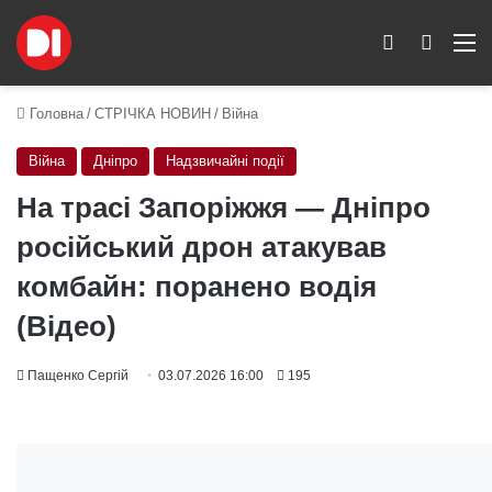
Switch skin
Пошук
M
Головна
/
СТРІЧКА НОВИН
/
Війна
Війна
Дніпро
Надзвичайні події
На трасі Запоріжжя — Дніпро
російський дрон атакував
комбайн: поранено водія
(Відео)
Пащенко Сергій
03.07.2026 16:00
195