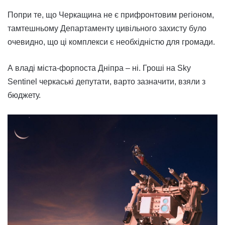
Попри те, що Черкащина не є прифронтовим регіоном,
тамтешньому Департаменту цивільного захисту було
очевидно, що ці комплекси є необхідністю для громади.
А владі міста-форпоста Дніпра – ні. Гроші на Sky
Sentinel черкаські депутати, варто зазначити, взяли з
бюджету.