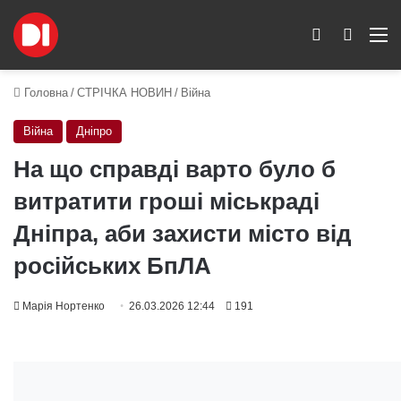
Switch skin
Пошук
M
Головна
/
СТРІЧКА НОВИН
/
Війна
Війна
Дніпро
На що справді варто було б
витратити гроші міськраді
Дніпра, аби захисти місто від
російських БпЛА
Марія Нортенко
26.03.2026 12:44
191