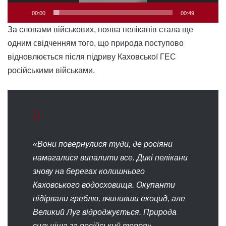
00:00
00:49
За словами військових, поява пеліканів стала ще
одним свідченням того, що природа поступово
відновлюється після підриву Каховської ГЕС
російськими військами.
«Вони повернулися туди, де росіяни
намагалися випалити все. Дикі пелікани
знову на берегах колишнього
Каховського водосховища. Окупанти
підірвали греблю, вчинивши екоцид, але
Великий Луг відроджується. Природа
сильніша за російський терор», —