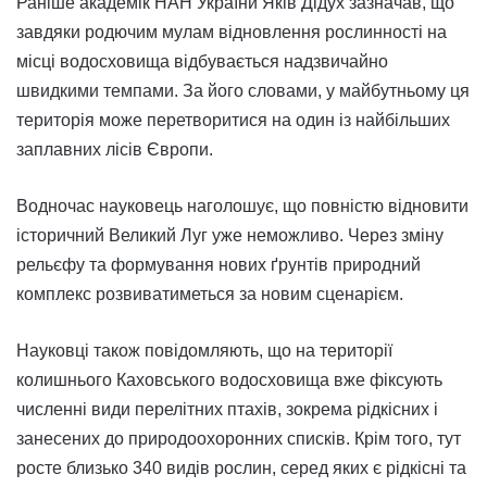
Раніше академік НАН України Яків Дідух зазначав, що
завдяки родючим мулам відновлення рослинності на
місці водосховища відбувається надзвичайно
швидкими темпами. За його словами, у майбутньому ця
територія може перетворитися на один із найбільших
заплавних лісів Європи.
Водночас науковець наголошує, що повністю відновити
історичний Великий Луг уже неможливо. Через зміну
рельєфу та формування нових ґрунтів природний
комплекс розвиватиметься за новим сценарієм.
Науковці також повідомляють, що на території
колишнього Каховського водосховища вже фіксують
численні види перелітних птахів, зокрема рідкісних і
занесених до природоохоронних списків. Крім того, тут
росте близько 340 видів рослин, серед яких є рідкісні та