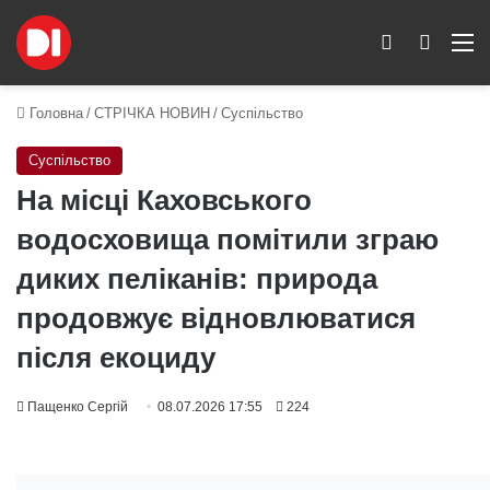
Switch skin
Пошук
M
Головна
/
СТРІЧКА НОВИН
/
Суспільство
Суспільство
На місці Каховського
водосховища помітили зграю
диких пеліканів: природа
продовжує відновлюватися
після екоциду
Пащенко Сергій
08.07.2026 17:55
224