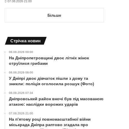
07.08.2026 21:00
Більше
Cтрічка новин
08.08.2026 09:00
На Дніпропетровщині двоє літніх жінок
отруїлися грибами
08.08.2026 08:00
У Дніпрі двоє дівчаток пішли з дому та
зникли: поліція оголосила розшук (Фото)
08.08.2026 07:34
Дніпровський район вночі був під масованою
атакою: наслідки ворожих ударів
07.08.2026 21:00
На п’ятому році повномасштабної війни
міськрада Дніпра раптово згадала про