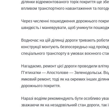
ділянки відремонтованого торік покриття ще збе
впливом транспортного навантаження та погод
Через численні пошкодження дорожнього покрит
швидкість і маневрувати, щоб уникнути пошкодж
Водночас на цій ділянці дороги тривають роботи
конструкції монтують безпосередньо над проїж
спеціального транспорту в умовах воєнного стан
Нагадаємо, ремонт цієї дороги проводили влітк
П’ятихатки — Апостолове — Зеленодольськ. Водн
ямковий ремонт, тоді як на окремих інших діля
дорожнього покриття.
Наразі водіям рекомендують бути особливо ува
зважаючи як на незадовільний стан дороги, так і