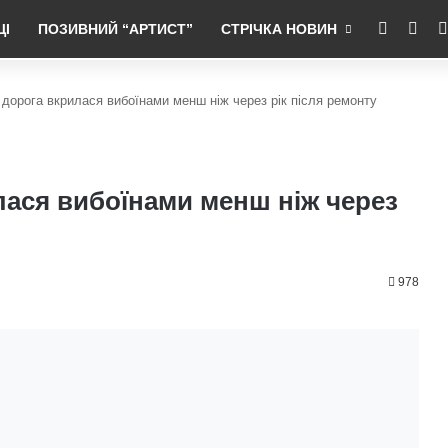
RSS
Fac
ЦІ
ПОЗИВНИЙ “АРТИСТ”
СТРІЧКА НОВИН
 дорога вкрилася вибоїнами менш ніж через рік після ремонту
лася вибоїнами менш ніж через
978