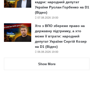
кадри: народний депутат
України Руслан Горбенко на D1
(Відео)
07.08.2026 19:00
Хто з ВПО збереже право на
державну підтримку, а хто
може її втрати: народний
депутат України Сергій Козир
на D1 (Відео)
06.08.2026 19:00
Show More