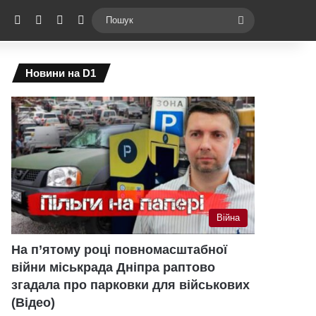
ebook
X
YouTube
Instagram
Telegram
Switch skin
Пошук
Новини на D1
Війна
На п’ятому році повномасштабної
війни міськрада Дніпра раптово
згадала про парковки для військових
(Відео)