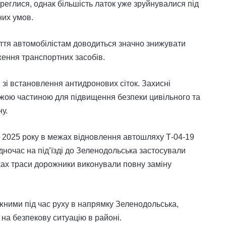
реглися, однак більшість латок уже зруйнувалися під
них умов.
тя автомобілістам доводиться значно знижувати
ення транспортних засобів.
 зі встановлення антидронових сіток. Захисні
джою частиною для підвищення безпеки цивільного та
у.
у 2025 року в межах відновлення автошляху Т-04-19
очас на під’їзді до Зеленодольська застосували
нках траси дорожники виконували повну заміну
жними під час руху в напрямку Зеленодольська,
 на безпекову ситуацію в районі.