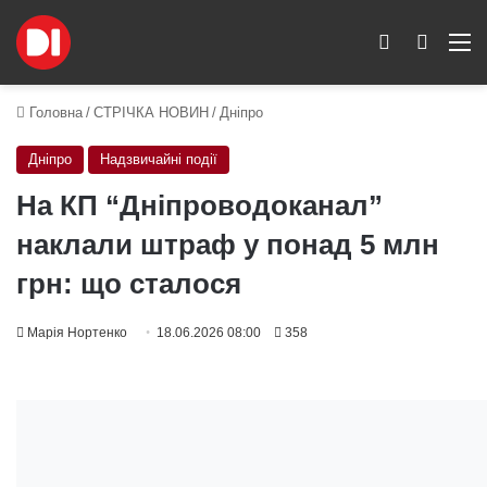
Switch skin
Пошук
M
Головна
/
СТРІЧКА НОВИН
/
Дніпро
Дніпро
Надзвичайні події
На КП “Дніпроводоканал”
наклали штраф у понад 5 млн
грн: що сталося
Марія Нортенко
18.06.2026 08:00
358