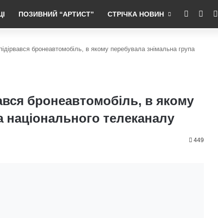
RSS
Fac
ЦІ
ПОЗИВНИЙ “АРТИСТ”
СТРІЧКА НОВИН
 підірвався бронеавтомобіль, в якому перебувала знімальна група
вався бронеавтомобіль, в якому
а національного телеканалу
449