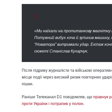
«Ми наїхали на протитанкову магнітну м
Потужний вибух хоча й зупинив машину, 
“Новатора” витримали удар. Екіпаж конт
сюжеті Станіслав Кухарчук.
Після підриву журналісти та військові операт
місце події через високий ризик повторних удар
пішки.
Раніше Телеканал D1 повідомляв, що
правнук р
проти України і потрапив у полон.