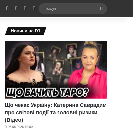
ebook
X
YouTube
Instagram
Telegram
Switch skin
Пошук
Новини на D1
Що чекає Україну: Катерина Саврадим
про світові події та головні ризики
(Відео)
05.08.2026 19:00