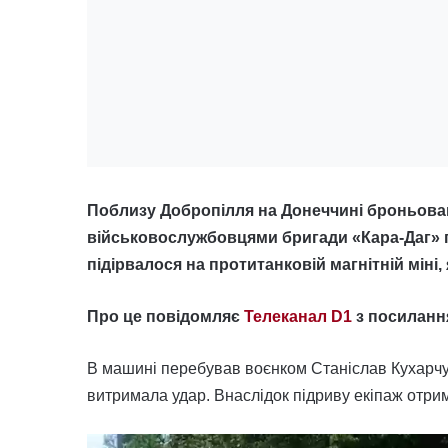
Поблизу Добропілля на Донеччині броньован
військовослужбовцями бригади «Кара-Даг» п
підірвалося на протитанковій магнітній міні,
Про це повідомляє
Телеканал D1
з посилання
В машині перебував воєнком Станіслав Кухарчу
витримала удар. Внаслідок підриву екіпаж отри