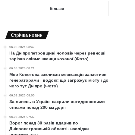
Більше
Cтрічка новин
06.08.2026 08:42
На Дніпропетровщині чоловік через ревнощі
зарізав співмешканця коханої (Фото)
06.08.2026 08:21
Мер Конотопа закликав мешканців запастися
генераторами і водою: що загрожує місту і до
чого тут Дніпро (Фото)
06.08.2026 08:00
За липень в Україні накрили антидроновими
сітками понад 200 км доріг
06.08.2026 07:32
Ворог понад 30 разів вдарив по
Дніпропетровській області: наслідки
ворожих атак