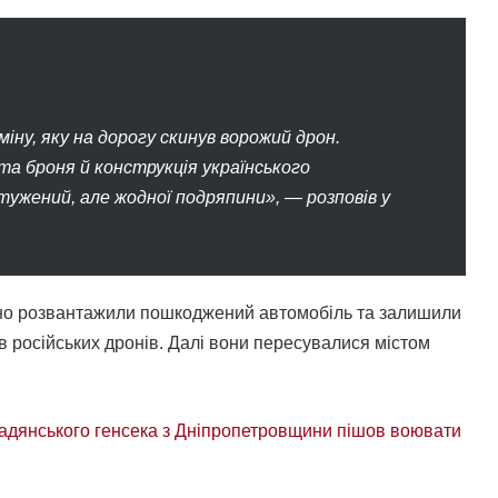
іну, яку на дорогу скинув ворожий дрон.
та броня й конструкція українського
ужений, але жодної подряпини», — розповів у
ивно розвантажили пошкоджений автомобіль та залишили
ів російських дронів. Далі вони пересувалися містом
адянського генсека з Дніпропетровщини пішов воювати