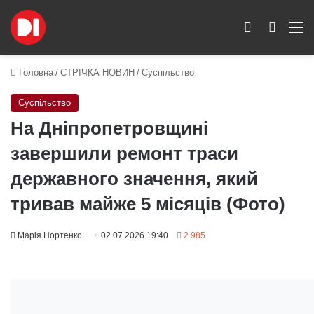
Switch skin
Пошук
M
Головна
/
СТРІЧКА НОВИН
/
Суспільство
Суспільство
На Дніпропетровщині
завершили ремонт траси
державного значення, який
тривав майже 5 місяців (Фото)
Марія Нортенко
02.07.2026 19:40
2 985