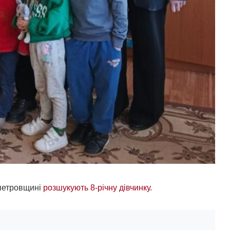
опетровщині
розшукують 8-річну дівчинку.