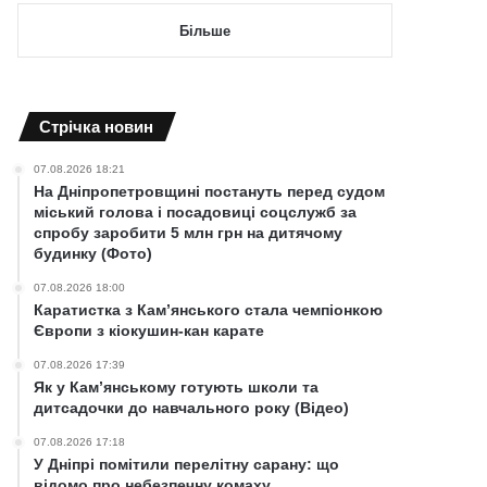
Більше
Cтрічка новин
07.08.2026 18:21
На Дніпропетровщині постануть перед судом
міський голова і посадовиці соцслужб за
спробу заробити 5 млн грн на дитячому
будинку (Фото)
07.08.2026 18:00
Каратистка з Кам’янського стала чемпіонкою
Європи з кіокушин-кан карате
07.08.2026 17:39
Як у Кам’янському готують школи та
дитсадочки до навчального року (Відео)
07.08.2026 17:18
У Дніпрі помітили перелітну сарану: що
відомо про небезпечну комаху