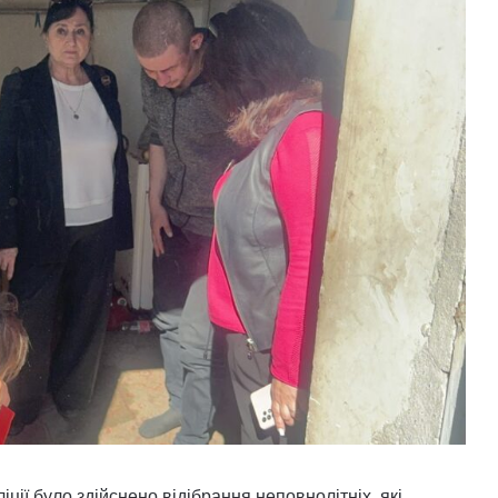
ції було здійснено відібрання неповнолітніх, які