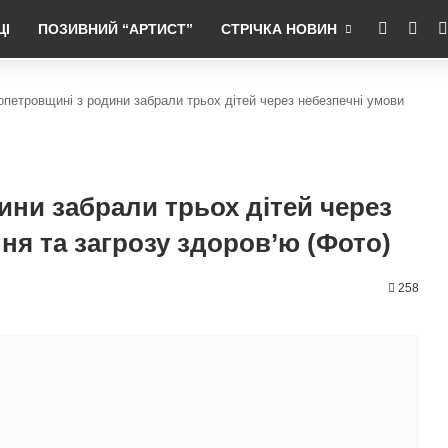
RSS
Fac
ЦІ
ПОЗИВНИЙ “АРТИСТ”
СТРІЧКА НОВИН
опетровщині з родини забрали трьох дітей через небезпечні умови
ини забрали трьох дітей через
ня та загрозу здоров’ю (Фото)
258