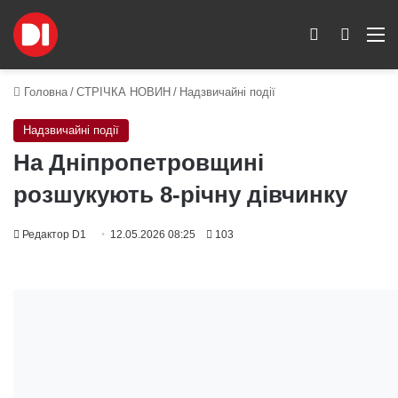
Switch skin
Пошук
M
Головна
/
СТРІЧКА НОВИН
/
Надзвичайні події
Надзвичайні події
На Дніпропетровщині
розшукують 8-річну дівчинку
Редактор D1
12.05.2026 08:25
103