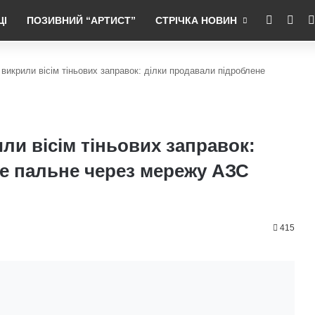
RSS
Fac
ЦІ
ПОЗИВНИЙ “АРТИСТ”
СТРІЧКА НОВИН
викрили вісім тіньових заправок: ділки продавали підроблене
ли вісім тіньових заправок:
е пальне через мережу АЗС
415