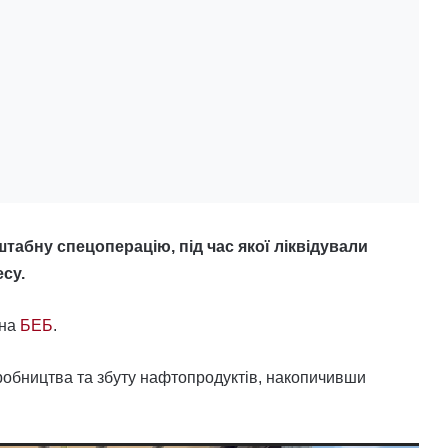
абну спецоперацію, під час якої ліквідували
су.
 на
БЕБ
.
робництва та збуту нафтопродуктів, накопичивши