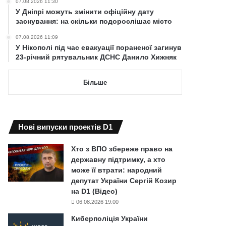
07.08.2026 11:30
У Дніпрі можуть змінити офіційну дату
заснування: на скільки подорослішає місто
07.08.2026 11:09
У Нікополі під час евакуації пораненої загинув
23-річний рятувальник ДСНС Данило Хижняк
Більше
Нові випуски проектів D1
Хто з ВПО збереже право на
державну підтримку, а хто
може її втрати: народний
депутат України Сергій Козир
на D1 (Відео)
06.08.2026 19:00
Киберполіція України