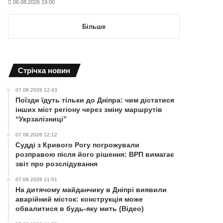
06.08.2026 19:00
Більше
Cтрічка новин
07.08.2026 12:43
Поїзди їдуть тільки до Дніпра: чим дістатися
інших міст регіону через зміну маршрутів
“Укрзалізниці”
07.08.2026 12:12
Судді з Кривого Рогу погрожували
розправою після його рішення: ВРП вимагає
звіт про розслідування
07.08.2026 11:51
На дитячому майданчику в Дніпрі виявили
аварійний місток: конструкція може
обвалитися в будь-яку мить (Відео)