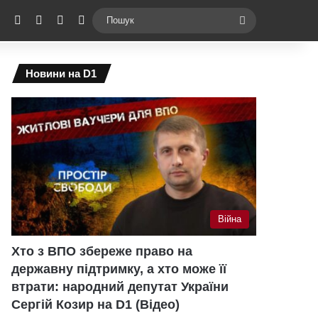
ebook
X
YouTube
Instagram
Telegram
Switch skin
Пошук
Новини на D1
Війна
Хто з ВПО збереже право на
державну підтримку, а хто може її
втрати: народний депутат України
Сергій Козир на D1 (Відео)