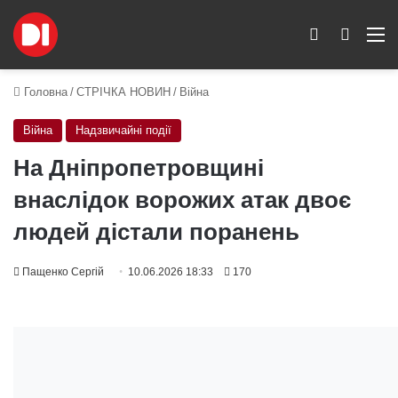
Switch skin
Пошук
M
Головна
/
СТРІЧКА НОВИН
/
Війна
Війна
Надзвичайні події
На Дніпропетровщині
внаслідок ворожих атак двоє
людей дістали поранень
Пащенко Сергій
10.06.2026 18:33
170