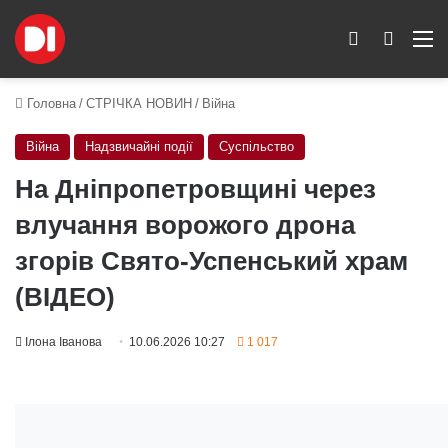
Switch skin
Пошук
M
Головна
/
СТРІЧКА НОВИН
/
Війна
Війна
Надзвичайні події
Суспільство
На Дніпропетровщині через
влучання ворожого дрона
згорів Свято-Успенський храм
(ВІДЕО)
Ілона Іванова
10.06.2026 10:27
1 017