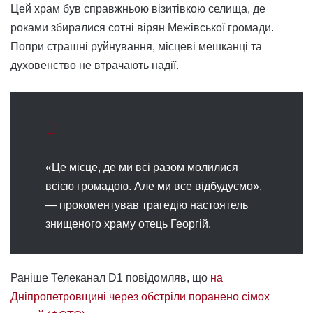
Цей храм був справжньою візитівкою селища, де
роками збиралися сотні вірян Межівської громади.
Попри страшні руйнування, місцеві мешканці та
духовенство не втрачають надії.
«Це місце, де ми всі разом молилися
всією громадою. Але ми все відбудуємо»,
— прокоментував трагедію настоятель
знищеного храму отець Георгій.
Раніше Телеканал D1 повідомляв, що
на
Дніпропетровщині через обстріли поранено сімох