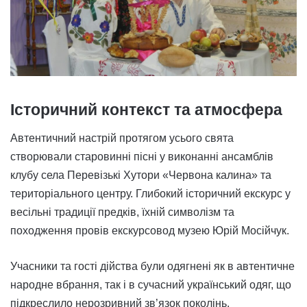
Історичний контекст та атмосфера
Автентичний настрій протягом усього свята
створювали старовинні пісні у виконанні ансамблів
клубу села Перевізькі Хутори «Червона калина» та
територіального центру. Глибокий історичний екскурс у
весільні традиції предків, їхній символізм та
походження провів екскурсовод музею Юрій Мосійчук.
Учасники та гості дійства були одягнені як в автентичне
народне вбрання, так і в сучасний український одяг, що
підкреслило нерозривний зв’язок поколінь.