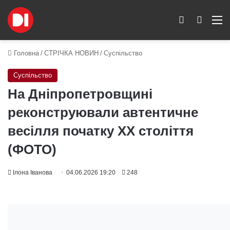
Switch skin
Пошук
M
Головна
/
СТРІЧКА НОВИН
/
Суспільство
Суспільство
На Дніпропетровщині
реконструювали автентичне
весілля початку XX століття
(ФОТО)
Ілона Іванова
04.06.2026 19:20
248