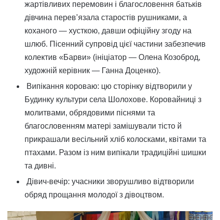
жартівливих перемовин і благословення батьків
дівчина перев’язала старостів рушниками, а
коханого — хусткою, давши офіційну згоду на
шлюб. Пісенний супровід цієї частини забезпечив
колектив «Барви» (ініціатор — Олена Козоброд,
художній керівник — Ганна Доценко).
Випікання короваю: цю сторінку відтворили у
Будинку культури села Шолохове. Коровайниці з
молитвами, обрядовими піснями та
благословенням матері замішували тісто й
прикрашали весільний хліб колосками, квітами та
птахами. Разом із ним випікали традиційні шишки
та дивні.
Дівич-вечір: учасники зворушливо відтворили
обряд прощання молодої з дівоцтвом.