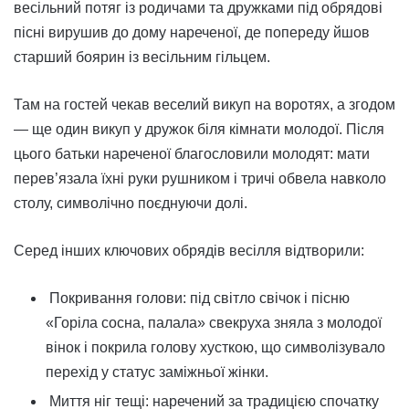
весільний потяг із родичами та дружками під обрядові
пісні вирушив до дому нареченої, де попереду йшов
старший боярин із весільним гільцем.
Там на гостей чекав веселий викуп на воротях, а згодом
— ще один викуп у дружок біля кімнати молодої. Після
цього батьки нареченої благословили молодят: мати
перев’язала їхні руки рушником і тричі обвела навколо
столу, символічно поєднуючи долі.
Серед інших ключових обрядів весілля відтворили:
Покривання голови: під світло свічок і пісню
«Горіла сосна, палала» свекруха зняла з молодої
вінок і покрила голову хусткою, що символізувало
перехід у статус заміжньої жінки.
Миття ніг тещі: наречений за традицією спочатку