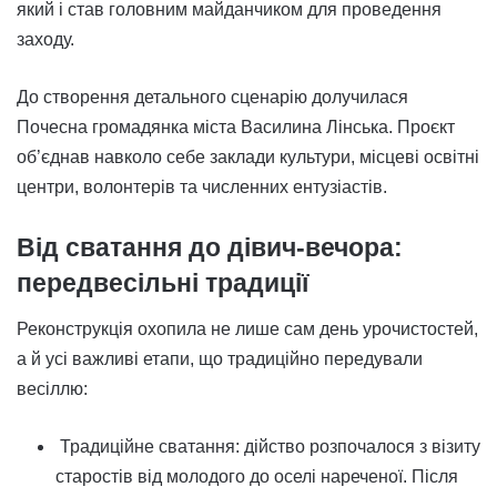
який і став головним майданчиком для проведення
заходу.
До створення детального сценарію долучилася
Почесна громадянка міста Василина Лінська. Проєкт
об’єднав навколо себе заклади культури, місцеві освітні
центри, волонтерів та численних ентузіастів.
Від сватання до дівич-вечора:
передвесільні традиції
Реконструкція охопила не лише сам день урочистостей,
а й усі важливі етапи, що традиційно передували
весіллю:
Традиційне сватання: дійство розпочалося з візиту
старостів від молодого до оселі нареченої. Після