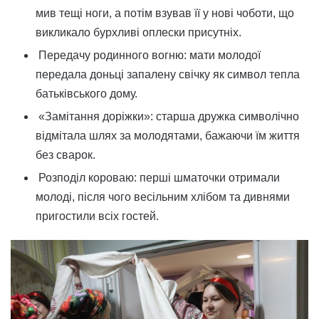
мив тещі ноги, а потім взував її у нові чоботи, що
викликало бурхливі оплески присутніх.
Передачу родинного вогню: мати молодої
передала доньці запалену свічку як символ тепла
батьківського дому.
«Замітання доріжки»: старша дружка символічно
відмітала шлях за молодятами, бажаючи їм життя
без сварок.
Розподіл короваю: перші шматочки отримали
молоді, після чого весільним хлібом та дивнями
пригостили всіх гостей.