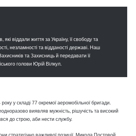
, які віддали життя за Україну, її свободу та
сті, незламності та відданості державі. Наш
Захисників та Захисниць й передавати її
іського голови Юрій Вілкул.
року у складі 77 окремої аеромобільної бригади.
еодноразово виявляв мужність, рішучість та високий
вся до строю, аби нести службу.
они стратегічно важливої позиції, Микола Постовой