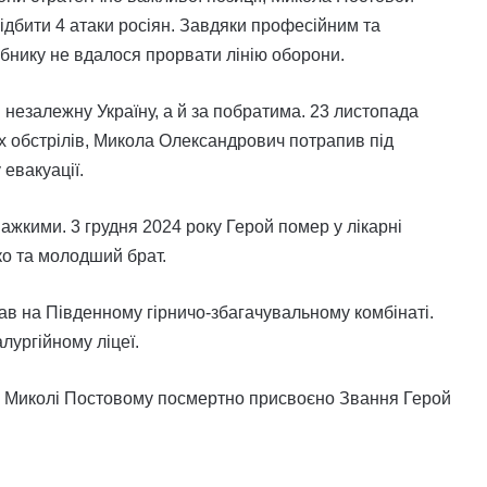
відбити 4 атаки росіян. Завдяки професійним та
рбнику не вдалося прорвати лінію оборони.
й незалежну Україну, а й за побратима. 23 листопада
их обстрілів, Микола Олександрович потрапив під
 евакуації.
ажкими. 3 грудня 2024 року Герой помер у лікарні
ько та молодший брат.
в на Південному гірничо-збагачувальному комбінаті.
лургійному ліцеї.
и Миколі Постовому посмертно присвоєно Звання Герой