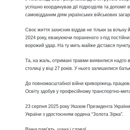
успішно координував дії підрозділів та допоміг 
самовідданим діям українських військових зага
Своє життя захисник віддав не тільки за вільну 
2024 року, евакуюючи пораненого з-під постійн
ворожий удар. На ту мить майже дістався пункту
Та, на жаль, отримані травми виявилися надто в
столиці у віці 27 років. У нього залишилися бат
До повномасштабної війни криворіжець працюва
Освіту здобув у професійному транспортно-мета
23 серпня 2025 року Указом Президента Україн
України з удостоєнням ордена “Золота Зірка”.
Вічна пам’ять, шана і слава!