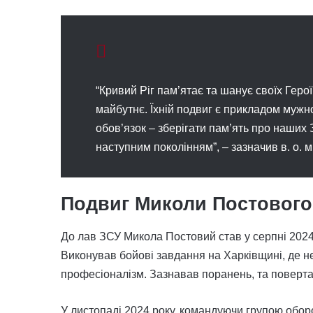
“Кривий Ріг пам’ятає та шанує своїх Героїв
майбутнє. Їхній подвиг є прикладом мужно
обов’язок – зберігати пам’ять про наших 
наступним поколінням”, – зазначив в. о. м
Подвиг Миколи Постового
До лав ЗСУ Микола Постовий став у серпні 2024 
Виконував бойові завдання на Харківщині, де н
професіоналізм. Зазнавав поранень, та поверта
У листопаді 2024 року, командуючи групою обор