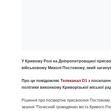
У Кривому Розі на Дніпропетровщині присво
військовому Миколі Постовому, який загину
Про це повідомляє
Телеканал D1
з посиланн
політики виконкому Криворізької міської ра
Рішення про посмертне присвоєння Постовому М
звання “Почесний громадянин міста Кривого Рогу”