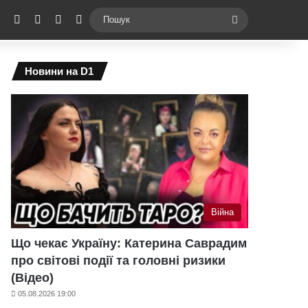
ebook
X
YouTube
Instagram
Telegram
Switch skin
Пошук
Новини на D1
Війна
Що чекає Україну: Катерина Саврадим
про світові події та головні ризики
(Відео)
05.08.2026 19:00