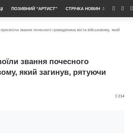
RSS
Fac
ЦІ
ПОЗИВНИЙ “АРТИСТ”
СТРІЧКА НОВИН
присвоїли звання почесного громадянина міста військовому, який
оїли звання почесного
ому, який загинув, рятуючи
214