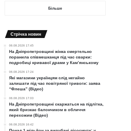
Більше
Cтрічка новин
06.08.2026 17:45
На Дніпропетровщині жінка смертельно
поранила співмешканця під час сварки:
подробиці кривавої драми у Кам’янському
06.08.2026 17:24
Які магазини українцям слід негайно
залишати під час повітряної тривоги: заява
“Флеша” (Відео)
06.08.2026 17:03
На Дніпропетровщині скаржаться на підлітка,
який бризкає балончиком в обличчя
перехожим (Відео)
06.08.2026 16:42
Понад 1 мільйон за вирубані лісосмуги: у