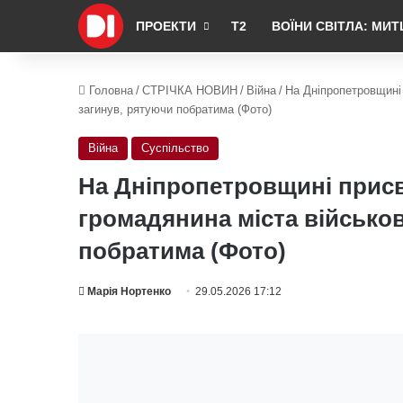
ПРОЕКТИ
Т2
ВОЇНИ СВІТЛА: МИТ
Головна
/
СТРІЧКА НОВИН
/
Війна
/
На Дніпропетровщині 
загинув, рятуючи побратима (Фото)
Війна
Суспільство
На Дніпропетровщині присв
громадянина міста військов
побратима (Фото)
Марія Нортенко
29.05.2026 17:12