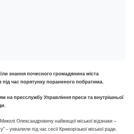
їли знання почесного громадянина міста
в під час порятунку пораненого побратима.
ям на пресслужбу У
правління преси та внутрішньої
ди.
иколі Олександровичу найвищої міської відзнаки –
 – ухвалили під час сесії Криворізької міської ради.