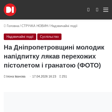
Switch skin
Пошук
M
Головна
/
СТРІЧКА НОВИН
/
Надзвичайні події
Надзвичайні події
Суспільство
На Дніпропетровщині молодик
напідпитку лякав перехожих
пістолетом і гранатою (ФОТО)
Ілона Іванова
17.04.2026 16:23
251