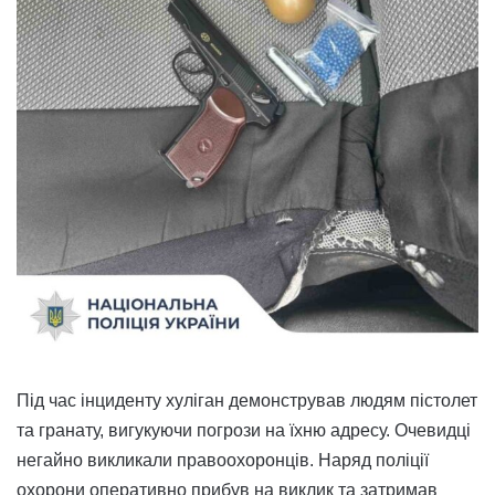
Під час інциденту хуліган демонстрував людям пістолет
та гранату, вигукуючи погрози на їхню адресу. Очевидці
негайно викликали правоохоронців. Наряд поліції
охорони оперативно прибув на виклик та затримав