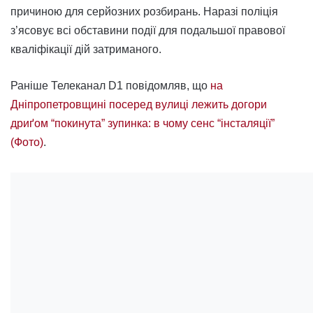
причиною для серйозних розбирань. Наразі поліція
з’ясовує всі обставини події для подальшої правової
кваліфікації дій затриманого.
Раніше Телеканал D1 повідомляв, що
на
Дніпропетровщині посеред вулиці лежить догори
дриґом “покинута” зупинка: в чому сенс “інсталяції”
(Фото)
.