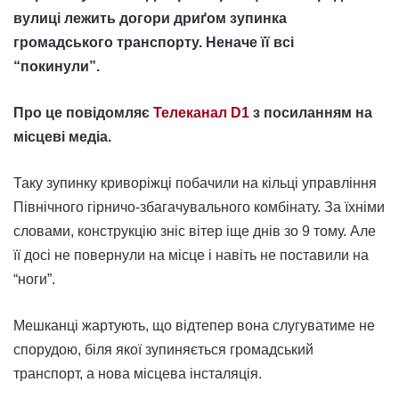
вулиці лежить догори дриґом зупинка
громадського транспорту. Неначе її всі
“покинули”.
Про це повідомляє
Телеканал D1
з посиланням на
місцеві медіа.
Таку зупинку криворіжці побачили на кільці управління
Північного гірничо-збагачувального комбінату. За їхніми
словами, конструкцію зніс вітер іще днів зо 9 тому. Але
її досі не повернули на місце і навіть не поставили на
“ноги”.
Мешканці жартують, що відтепер вона слугуватиме не
спорудою, біля якої зупиняється громадський
транспорт, а нова місцева інсталяція.