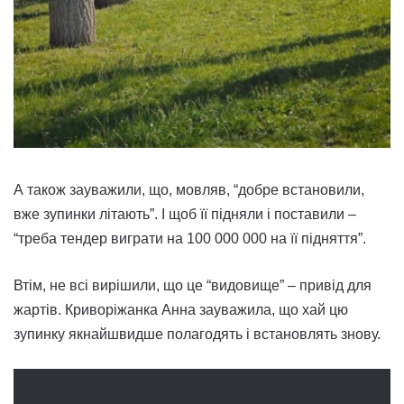
А також зауважили, що, мовляв, “добре встановили,
вже зупинки літають”. І щоб її підняли і поставили –
“треба тендер виграти на 100 000 000 на її підняття”.
Втім, не всі вирішили, що це “видовище” – привід для
жартів. Криворіжанка Анна зауважила, що хай цю
зупинку якнайшвидше полагодять і встановлять знову.