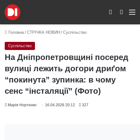
Switch skin
Пошук
M
Головна
/
СТРІЧКА НОВИН
/
Суспільство
Суспільство
На Дніпропетровщині посеред
вулиці лежить догори дриґом
“покинута” зупинка: в чому
сенс “інсталяції” (Фото)
Марія Нортенко
16.04.2026 20:12
327